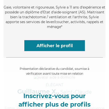
Gaie
, volontaire et rigoureuse, Sylvie a 11 ans d'expérience et
possède un diplôme d'Etat d'aide-soignant (AS). Maitrisant
bien la trachéotomie / ventilation et l'arthrite, Sylvie
apporte ses services de lever/coucher, activités, rappels et
ménage*
Afficher le profil
Présentation déclarative du candidat, soumise à
vérification avant toute mise en relation
ÉLÉGANT
Guillaume X.,
Saint-Claude
Inscrivez-vous pour
à 5km de chez Vous
afficher plus de profils
Fiable
, joyeux et volontaire, Guillaume a 6 ans d'expérience