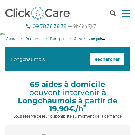
T
o
g
09 78 38 38 38
— 9h-19h 7j/7
g
l
Accueil
Recherche aide à domicile
Bourgogne-Franche-Comté
Jura
Longchaumois
e
n
a
Rechercher
v
i
g
a
65 aides à domicile
t
peuvent intervenir
à
i
o
Longchaumois
à partir de
n
*
19,90€/h
Sous réserve de leur disponibilité au moment de la demande