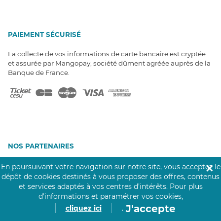
PAIEMENT SÉCURISÉ
La collecte de vos informations de carte bancaire est cryptée
et assurée par Mangopay, société dûment agréée auprès de la
Banque de France.
NOS PARTENAIRES
Click&Care est soutenu par les Groupes
En poursuivant votre navigation sur notre site, vous acceptez le
✕
Caisse des Dépôts et MAIF.
dépôt de cookies destinés à vous proposer des offres, contenus
et services adaptés à vos centres d’intérêts.
Pour plus
d’informations et paramétrer vos cookies,
J'accepte
cliquez ici
.