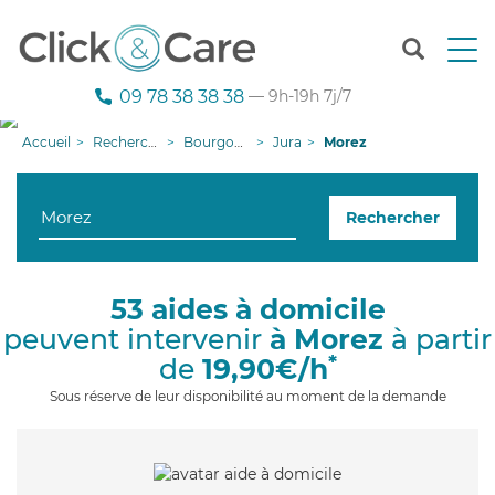
T
o
g
09 78 38 38 38
— 9h-19h 7j/7
g
l
Accueil
Recherche aide à domicile
Bourgogne-Franche-Comté
Jura
Morez
e
n
a
Rechercher
v
i
g
a
53 aides à domicile
t
peuvent intervenir
à Morez
à partir
i
o
*
de
19,90€/h
n
Sous réserve de leur disponibilité au moment de la demande