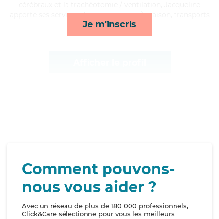
cérébraux et la trachéotomie / ventilation, Jacqueline
apporte ses services de repas, courses/livraison, transports
Je m'inscris
et mobilité*
Afficher le profil
Comment pouvons-
nous vous aider ?
Avec un réseau de plus de 180 000 professionnels,
Click&Care sélectionne pour vous les meilleurs