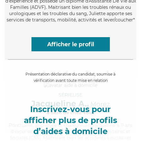
d'expérience et possède un diplôme d'Assistante De Vie aux
Familles (ADVF). Maitrisant bien les troubles rénaux ou
urologiques et les troubles du sang, Juliette apporte ses
services de transports, mobilité, activités et lever/coucher*
Afficher le profil
Présentation déclarative du candidat, soumise à
vérification avant toute mise en relation
SÉRIEUSE
Jacqueline A.,
Morez
Inscrivez-vous pour
à 5km de chez Vous
afficher plus de profils
Ponctuelle
, impliquée et chaleureuse, Jacqueline a 11 ans
d’aides à domicile
d'expérience et possède un BEP Carrières Sanitaires et
Sociales (CSS). Maitrisant bien les accidents vasculaires