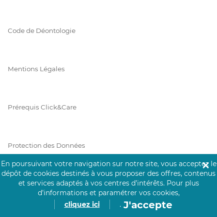
Code de Déontologie
Mentions Légales
Prérequis Click&Care
Protection des Données
En poursuivant votre navigation sur notre site, vous acceptez le
✕
dépôt de cookies destinés à vous proposer des offres, contenus
et services adaptés à vos centres d’intérêts.
Pour plus
Vie Privée
d’informations et paramétrer vos cookies,
J'accepte
cliquez ici
.