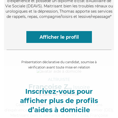
d'expérience et possède un diplôme d'État d'Auxiliaire de
Vie Sociale (DEAVS). Maitrisant bien les troubles rénaux ou
urologiques et la dépression, Thomas apporte ses services
de rappels, repas, compagnie/loisirs et lessive/repassage*
Afficher le profil
Présentation déclarative du candidat, soumise à
vérification avant toute mise en relation
ALTRUISTE
Françoise Z.,
Issoire
Inscrivez-vous pour
à 5km de chez Vous
afficher plus de profils
Gaie
, infatiguable et altruiste, Françoise a 7 ans
d’aides à domicile
d'expérience et possède un diplôme d'Etat d'infirmier (DEI).
Maitrisant bien la démence et le HIV / Sida, Françoise