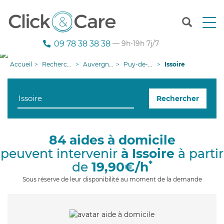
T
o
g
09 78 38 38 38
— 9h-19h 7j/7
g
l
Accueil
Recherche aide à domicile
Auvergne-Rhône-Alpes
Puy-de-Dôme
Issoire
e
n
a
Rechercher
v
i
g
a
84 aides à domicile
t
peuvent intervenir
à Issoire
à partir
i
o
*
de
19,90€/h
n
Sous réserve de leur disponibilité au moment de la demande