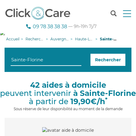
T
o
g
09 78 38 38 38
— 9h-19h 7j/7
g
l
Accueil
Recherche aide à domicile
Auvergne-Rhône-Alpes
Haute-Loire
Sainte-Florine
e
n
a
Rechercher
v
i
g
a
42 aides à domicile
t
peuvent intervenir
à Sainte-Florine
i
o
*
à partir de
19,90€/h
n
Sous réserve de leur disponibilité au moment de la demande