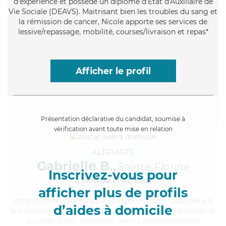
d'expérience et possède un diplôme d'État d'Auxiliaire de
Vie Sociale (DEAVS). Maitrisant bien les troubles du sang et
la rémission de cancer, Nicole apporte ses services de
lessive/repassage, mobilité, courses/livraison et repas*
Afficher le profil
Présentation déclarative du candidat, soumise à
vérification avant toute mise en relation
ALTRUISTE
Gabrielle B.,
Sainte-Florine
Inscrivez-vous pour
à 5km de chez Vous
afficher plus de profils
Attentionnée
, chaleureuse et expérimentée, Gabrielle a 9
d’aides à domicile
ans d'expérience et possède un BEP Carrières Sanitaires et
Sociales (CSS). Maitrisant bien la sclérose latérale