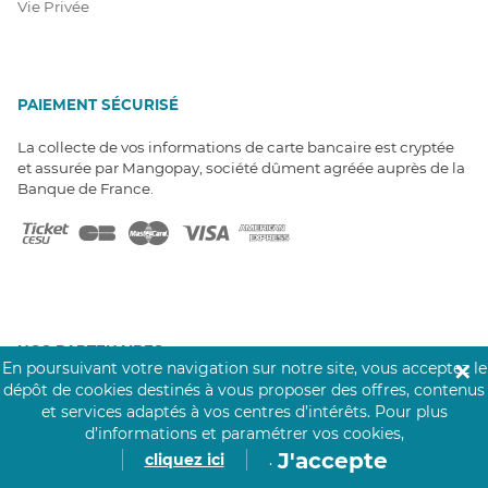
Vie Privée
PAIEMENT SÉCURISÉ
La collecte de vos informations de carte bancaire est cryptée
et assurée par Mangopay, société dûment agréée auprès de la
Banque de France.
NOS PARTENAIRES
En poursuivant votre navigation sur notre site, vous acceptez le
✕
Click&Care est soutenu par les Groupes
dépôt de cookies destinés à vous proposer des offres, contenus
Caisse des Dépôts et MAIF.
et services adaptés à vos centres d’intérêts.
Pour plus
d’informations et paramétrer vos cookies,
J'accepte
cliquez ici
.