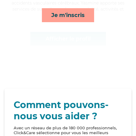
accidents vasculaires cérébraux, Yasmine apporte ses
services de surveillance de nuit, mobilité, activités et
Je m'inscris
compagnie/loisirs*
Afficher le profil
Comment pouvons-
nous vous aider ?
Avec un réseau de plus de 180 000 professionnels,
Click&Care sélectionne pour vous les meilleurs