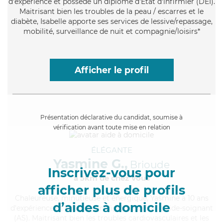
d'expérience et possède un diplôme d'Etat d'infirmier (DEI).
Maitrisant bien les troubles de la peau / escarres et le
diabète, Isabelle apporte ses services de lessive/repassage,
mobilité, surveillance de nuit et compagnie/loisirs*
Afficher le profil
Présentation déclarative du candidat, soumise à
vérification avant toute mise en relation
ÉLÉGANTE
Yasmine G.,
Brioude
Inscrivez-vous pour
à 5km de chez Vous
afficher plus de profils
Chaleureuse
, minutieuse et énergique, Yasmine a 10 ans
d’aides à domicile
d'expérience et possède un diplôme d'Etat d'aide-soignant
(AS). Maitrisant bien les troubles cardiovasculaires et les