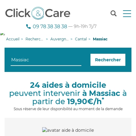
T
o
g
09 78 38 38 38
— 9h-19h 7j/7
g
l
Accueil
Recherche aide à domicile
Auvergne-Rhône-Alpes
Cantal
Massiac
e
n
a
Rechercher
v
i
g
a
24 aides à domicile
t
peuvent intervenir
à Massiac
à
i
o
*
partir de
19,90€/h
n
Sous réserve de leur disponibilité au moment de la demande