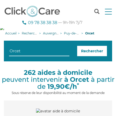
T
o
g
09 78 38 38 38
— 9h-19h 7j/7
g
l
Accueil
Recherche aide à domicile
Auvergne-Rhône-Alpes
Puy-de-Dôme
Orcet
e
n
a
Rechercher
v
i
g
a
262 aides à domicile
t
peuvent intervenir
à Orcet
à partir
i
o
*
de
19,90€/h
n
Sous réserve de leur disponibilité au moment de la demande