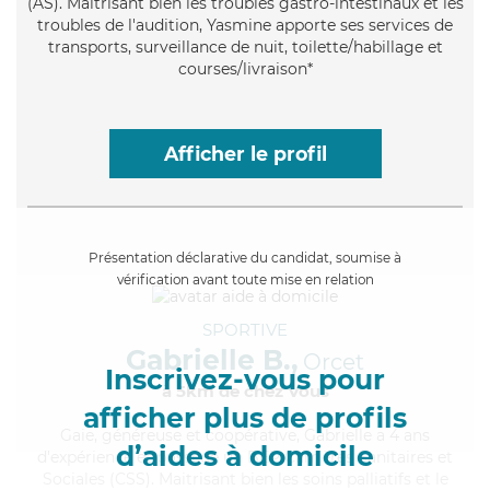
(AS). Maitrisant bien les troubles gastro-intestinaux et les
troubles de l'audition, Yasmine apporte ses services de
transports, surveillance de nuit, toilette/habillage et
courses/livraison*
Afficher le profil
Présentation déclarative du candidat, soumise à
vérification avant toute mise en relation
SPORTIVE
Gabrielle B.,
Orcet
Inscrivez-vous pour
à 5km de chez Vous
afficher plus de profils
Gaie
, généreuse et coopérative, Gabrielle a 4 ans
d’aides à domicile
d'expérience et possède un BEP Carrières Sanitaires et
Sociales (CSS). Maitrisant bien les soins palliatifs et le