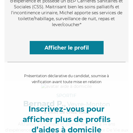
d'expérience et possède un BEP Carrières Sanitaires et
Sociales (CSS). Maitrisant bien les soins palliatifs et
l'incontinence urinaire, Michel apporte ses services de
toilette/habillage, surveillance de nuit, repas et
lever/coucher*
Afficher le profil
Présentation déclarative du candidat, soumise à
vérification avant toute mise en relation
SPORTIF
Bernard P.,
Veyre-Monton
Inscrivez-vous pour
à 5km de chez Vous
afficher plus de profils
Altruiste
, coopératif et joyeux, Bernard a 14 ans
d’aides à domicile
d'expérience et possède un diplôme d'Assistante De Vie aux