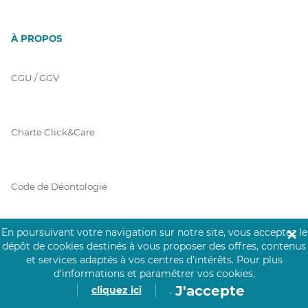
À PROPOS
CGU / GGV
Charte Click&Care
Code de Déontologie
En poursuivant votre navigation sur notre site, vous acceptez le
✕
Mentions Légales
dépôt de cookies destinés à vous proposer des offres, contenus
et services adaptés à vos centres d’intérêts.
Pour plus
d’informations et paramétrer vos cookies,
J'accepte
cliquez ici
.
Prérequis Click&Care