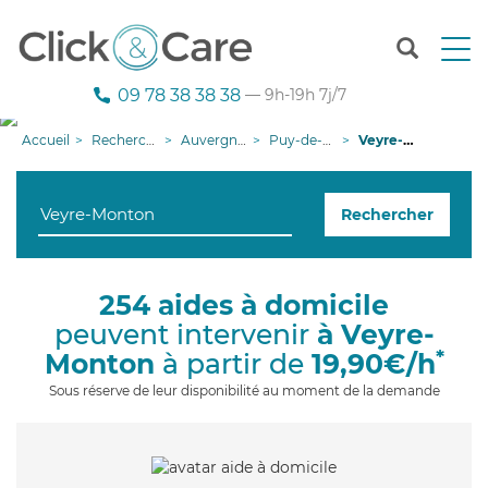
T
o
g
09 78 38 38 38
— 9h-19h 7j/7
g
l
Accueil
Recherche aide à domicile
Auvergne-Rhône-Alpes
Puy-de-Dôme
Veyre-Monton
e
n
a
Rechercher
v
i
g
a
254 aides à domicile
t
peuvent intervenir
à Veyre-
i
o
*
Monton
à partir de
19,90€/h
n
Sous réserve de leur disponibilité au moment de la demande