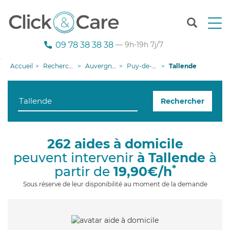
T
o
g
09 78 38 38 38
— 9h-19h 7j/7
g
l
Accueil
Recherche aide à domicile
Auvergne-Rhône-Alpes
Puy-de-Dôme
Tallende
e
n
a
Rechercher
v
i
g
a
262 aides à domicile
t
peuvent intervenir
à Tallende
à
i
o
*
partir de
19,90€/h
n
Sous réserve de leur disponibilité au moment de la demande