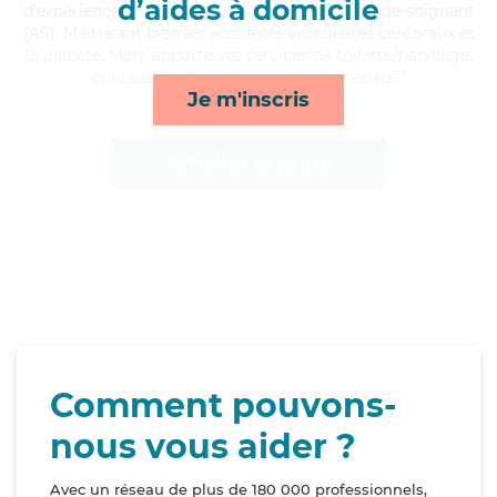
d’aides à domicile
d'expérience et possède un diplôme d'Etat d'aide-soignant
(AS). Maitrisant bien les accidents vasculaires cérébraux et
le diabète, Marc apporte ses services de toilette/habillage,
courses/livraison, transports et ménage*
Je m'inscris
Afficher le profil
Comment pouvons-
nous vous aider ?
Avec un réseau de plus de 180 000 professionnels,