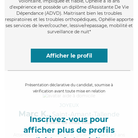
Volontaire
, impliquée et fiable, Ophélie a 18 ans
d'expérience et possède un diplôme d'Assistante De Vie
Dépendance (ADVD). Maitrisant bien les troubles
respiratoires et les troubles orthopédiques, Ophélie apporte
ses services de lever/coucher, lessive/repassage, mobilité et
surveillance de nuit*
Afficher le profil
Présentation déclarative du candidat, soumise à
vérification avant toute mise en relation
JOYEUX
Marc K.,
Saint-Amant-Tallende
Inscrivez-vous pour
à 5km de chez Vous
afficher plus de profils
Attentionné
, enthousiaste et généreux, Marc a 9 ans