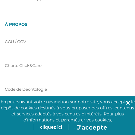
À PROPOS
CGU / GGV
Charte Click&Care
Code de Déontologie
En poursuivant votre navigation sur notre site, vous acceptez le
✕
dépôt de cookies destinés à vous proposer des offres, contenus
Mentions Légales
et services adaptés à vos centres d’intérêts.
Pour plus
d’informations et paramétrer vos cookies,
J'accepte
cliquez ici
.