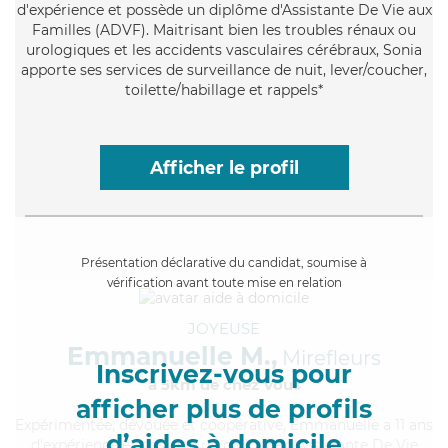
d'expérience et possède un diplôme d'Assistante De Vie aux
Familles (ADVF). Maitrisant bien les troubles rénaux ou
urologiques et les accidents vasculaires cérébraux, Sonia
apporte ses services de surveillance de nuit, lever/coucher,
toilette/habillage et rappels*
Afficher le profil
Présentation déclarative du candidat, soumise à
vérification avant toute mise en relation
JOYEUSE
Emmanuelle M.,
Mirefleurs
Inscrivez-vous pour
à 5km de chez Vous
afficher plus de profils
Expérimentée
, dévouée et coopérative, Emmanuelle a 11 ans
d’aides à domicile
d'expérience et possède un diplôme d'Assistante De Vie