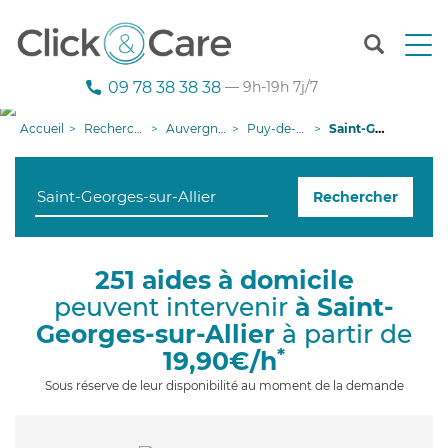
T
o
g
09 78 38 38 38
— 9h-19h 7j/7
g
l
Accueil
Recherche aide à domicile
Auvergne-Rhône-Alpes
Puy-de-Dôme
Saint-Georges-sur-Allier
e
n
a
Rechercher
v
i
g
a
251 aides à domicile
t
peuvent intervenir
à Saint-
i
o
Georges-sur-Allier
à partir de
n
*
19,90€/h
Sous réserve de leur disponibilité au moment de la demande