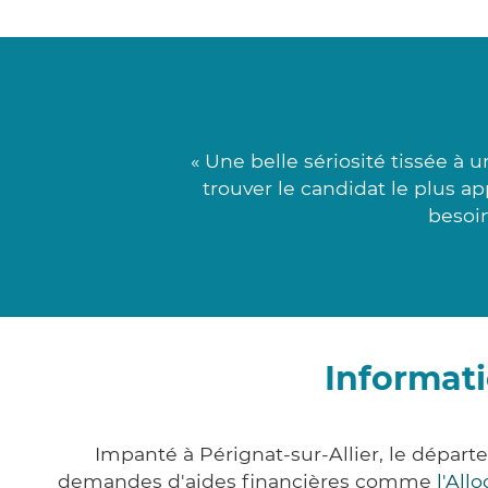
« Une belle sériosité tissée 
trouver le candidat le plus a
besoin
Informati
Impanté à Pérignat-sur-Allier, le dépa
demandes d'aides financières comme
l'All