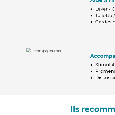
Aide à l
Lever / 
Toilette
Gardes d
Accomp
Stimulat
Promen
Discussio
Ils recomm