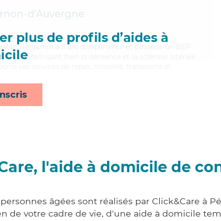
rnon-d'Auvergne
r plus de profils d’aides à
iguable, Benjamin a 5 ans d'expérience et possède un BEP
cile
s (CSS). Maitrisant bien la démence et la sclérose latérale
te ses services de repas, mobilité, transports et
nscris
Care, l'aide à domicile de co
 personnes âgées sont réalisés par Click&Care à Pér
 de votre cadre de vie, d'une aide à domicile tem