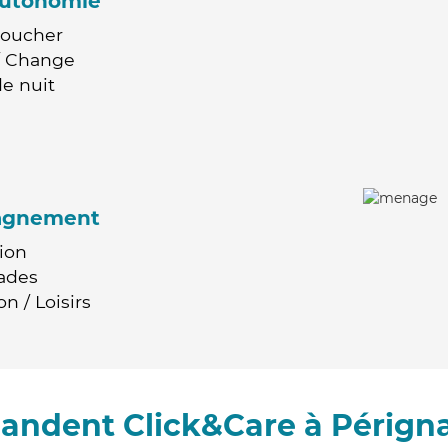
'autonomie
Coucher
 / Change
e nuit
agnement
ion
ades
n / Loisirs
andent Click&Care à Pérignat