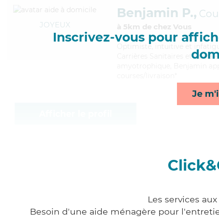
Benjamin P.,
Cou
JOYEUX
à 5km de chez Vous
Inscrivez-vous pour affiche
Optimiste
, intuitive et infat
domi
Carrières Sanitaires et Sociale
amyotrophique, Benjamin appor
courses/livraison*
Je m'i
Afficher le profil
Click&
Les services aux
Besoin d'une aide ménagère pour l'entretien