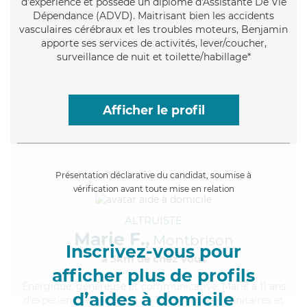
d'expérience et possède un diplôme d'Assistante De Vie
Dépendance (ADVD). Maitrisant bien les accidents
vasculaires cérébraux et les troubles moteurs, Benjamin
apporte ses services de activités, lever/coucher,
surveillance de nuit et toilette/habillage*
Afficher le profil
Présentation déclarative du candidat, soumise à
vérification avant toute mise en relation
ALTRUISTE
Marie F.,
Montbrison
Inscrivez-vous pour
à 5km de chez Vous
afficher plus de profils
Énergique
, généreuse et communicative, Marie a 11 ans
d’aides à domicile
d'expérience et possède un BEP Carrières Sanitaires et