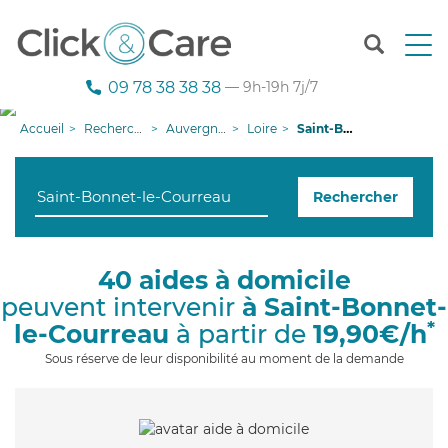
T
o
g
09 78 38 38 38
— 9h-19h 7j/7
g
l
Accueil
Recherche aide à domicile
Auvergne-Rhône-Alpes
Loire
Saint-Bonnet-le-Courreau
e
n
a
Rechercher
v
i
g
a
40 aides à domicile
t
peuvent intervenir
à Saint-Bonnet-
i
o
*
le-Courreau
à partir de
19,90€/h
n
Sous réserve de leur disponibilité au moment de la demande