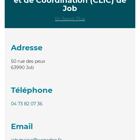
et de Coordination (CLIC) de
Job
En Savoir Plus
Adresse
50 rue des peux
63990
Job
Téléphone
04 73 82 07 36
Email
job.mairie@wanadoo.fr