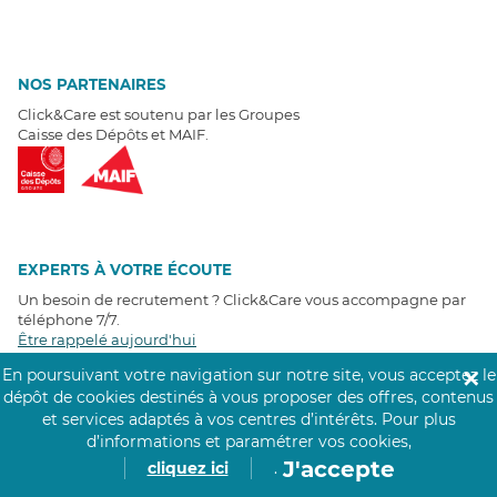
NOS PARTENAIRES
Click&Care est soutenu par les Groupes
Caisse des Dépôts et MAIF.
EXPERTS À VOTRE ÉCOUTE
Un besoin de recrutement ? Click&Care vous accompagne par
téléphone 7/7
.
Être rappelé aujourd'hui
En poursuivant votre navigation sur notre site, vous acceptez le
✕
dépôt de cookies destinés à vous proposer des offres, contenus
T
É
MOIGNAGES CLIENTS
et services adaptés à vos centres d’intérêts.
Pour plus
d’informations et paramétrer vos cookies,
4,6
/5
J'accepte
cliquez ici
.
Avis clients
récoltés sur
Google