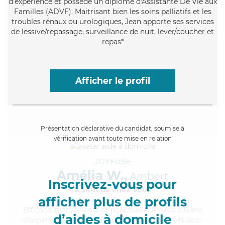
d'expérience et possède un diplôme d'Assistante De Vie aux
Familles (ADVF). Maitrisant bien les soins palliatifs et les
troubles rénaux ou urologiques, Jean apporte ses services
de lessive/repassage, surveillance de nuit, lever/coucher et
repas*
Afficher le profil
Présentation déclarative du candidat, soumise à
vérification avant toute mise en relation
JOYEUSE
Amélia W.,
Ambert
Inscrivez-vous pour
à 5km de chez Vous
afficher plus de profils
Efficace
, bienveillante et ponctuelle, Amélia a 6 ans
d’aides à domicile
d'expérience et possède un diplôme d'Aide Médico-