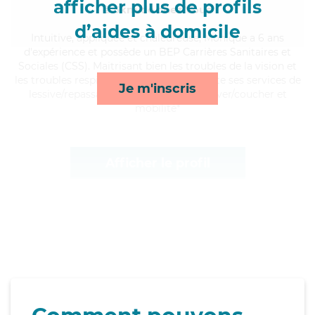
afficher plus de profils
à 5km de chez Vous
d’aides à domicile
Intuitive
, appliquée et chaleureuse, Monique a 6 ans
d'expérience et possède un BEP Carrières Sanitaires et
Sociales (CSS). Maitrisant bien les troubles de la vision et
les troubles respiratoires, Monique apporte ses services de
Je m'inscris
lessive/repassage, toilette/habillage, lever/coucher et
mobilité*
Afficher le profil