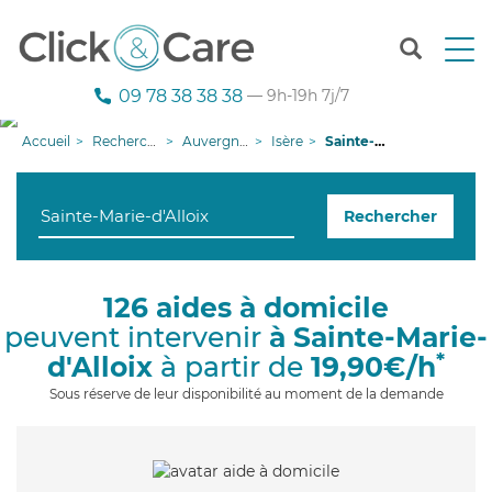
T
o
g
09 78 38 38 38
— 9h-19h 7j/7
g
l
Accueil
Recherche aide à domicile
Auvergne-Rhône-Alpes
Isère
Sainte-Marie-d'Alloix
e
n
a
Rechercher
v
i
g
a
126 aides à domicile
t
peuvent intervenir
à Sainte-Marie-
i
o
*
d'Alloix
à partir de
19,90€/h
n
Sous réserve de leur disponibilité au moment de la demande