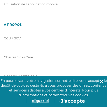
Utilisation de l'application mobile
À PROPOS
CGU / GGV
Charte Click&Care
Code de Déontologie
En poursuivant votre navigation sur notre site, vous acceptez le
✕
dépôt de cookies destinés à vous proposer des offres, contenus
et services adaptés à vos centres d’intérêts.
Pour plus
Mentions Légales
d’informations et paramétrer vos cookies,
J'accepte
cliquez ici
.