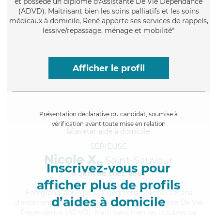
et possède un diplôme d'Assistante De Vie Dépendance
(ADVD). Maitrisant bien les soins palliatifs et les soins
médicaux à domicile, René apporte ses services de rappels,
lessive/repassage, ménage et mobilité*
Afficher le profil
Présentation déclarative du candidat, soumise à
vérification avant toute mise en relation
SÉRIEUSE
Nicole X.,
Saint-Sauveur
Inscrivez-vous pour
à 5km de chez Vous
afficher plus de profils
Énergique
, appliquée et généreuse, Nicole a 5 ans
d’aides à domicile
d'expérience et possède un diplôme d'Assistante De Vie
Dépendance (ADVD). Maitrisant bien les troubles de