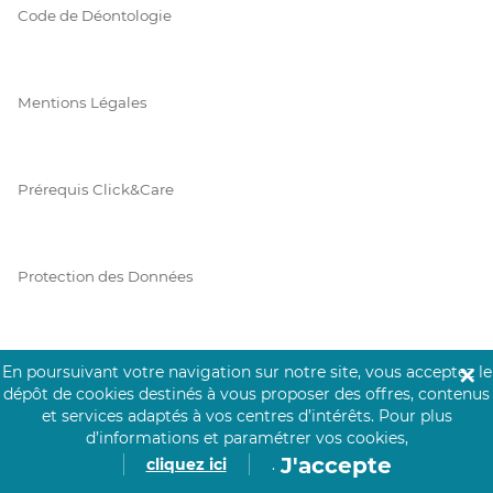
Code de Déontologie
Mentions Légales
Prérequis Click&Care
Protection des Données
Vie Privée
En poursuivant votre navigation sur notre site, vous acceptez le
✕
dépôt de cookies destinés à vous proposer des offres, contenus
et services adaptés à vos centres d’intérêts.
Pour plus
d’informations et paramétrer vos cookies,
J'accepte
PAIEMENT SÉCURISÉ
cliquez ici
.