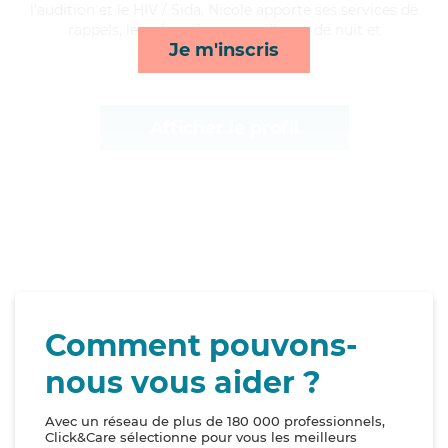
l'audition et le HIV / Sida, Nicole apporte ses services de
rappels, lever/coucher, surveillance de nuit et
Je m'inscris
toilette/habillage*
Afficher le profil
Comment pouvons-
nous vous aider ?
Avec un réseau de plus de 180 000 professionnels,
Click&Care sélectionne pour vous les meilleurs