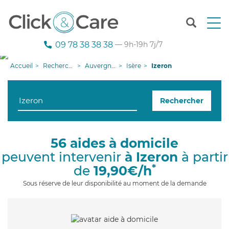
T
o
g
09 78 38 38 38
— 9h-19h 7j/7
g
l
Accueil
Recherche aide à domicile
Auvergne-Rhône-Alpes
Isère
Izeron
e
n
a
Rechercher
v
i
g
a
56 aides à domicile
t
peuvent intervenir
à Izeron
à partir
i
o
*
de
19,90€/h
n
Sous réserve de leur disponibilité au moment de la demande