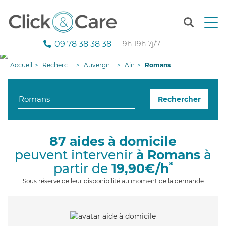
T
o
g
09 78 38 38 38
— 9h-19h 7j/7
g
l
Accueil
Recherche aide à domicile
Auvergne-Rhône-Alpes
Ain
Romans
e
n
a
Rechercher
v
i
g
a
87 aides à domicile
t
peuvent intervenir
à Romans
à
i
o
*
partir de
19,90€/h
n
Sous réserve de leur disponibilité au moment de la demande