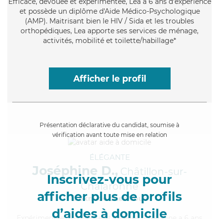
Efficace
, dévouée et expérimentée, Lea a 6 ans d'expérience
et possède un diplôme d'Aide Médico-Psychologique
(AMP). Maitrisant bien le HIV / Sida et les troubles
orthopédiques, Lea apporte ses services de ménage,
activités, mobilité et toilette/habillage*
Afficher le profil
Présentation déclarative du candidat, soumise à
vérification avant toute mise en relation
ÉLÉGANTE
Joséphine D.,
Châtillon-sur-
Inscrivez-vous pour
Chalaronne
afficher plus de profils
à 5km de chez Vous
d’aides à domicile
Expérimentée
, soigneuse et joyeuse, Joséphine a 6 ans