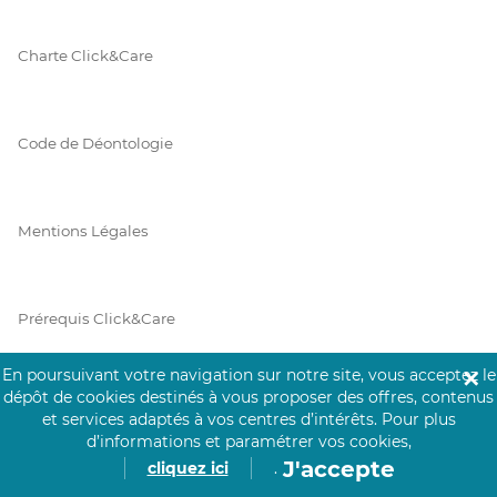
Charte Click&Care
Code de Déontologie
Mentions Légales
Prérequis Click&Care
En poursuivant votre navigation sur notre site, vous acceptez le
✕
dépôt de cookies destinés à vous proposer des offres, contenus
Protection des Données
et services adaptés à vos centres d’intérêts.
Pour plus
d’informations et paramétrer vos cookies,
J'accepte
cliquez ici
.
Vie Privée