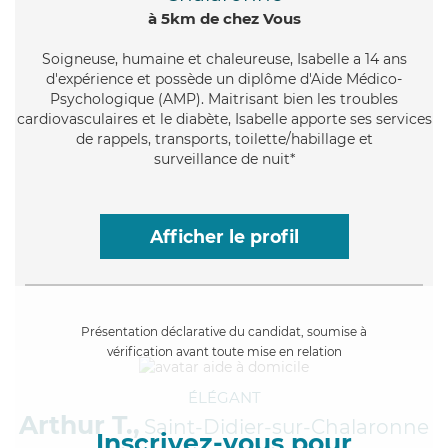
à 5km de chez Vous
Soigneuse
, humaine et chaleureuse, Isabelle a 14 ans
d'expérience et possède un diplôme d'Aide Médico-
Psychologique (AMP). Maitrisant bien les troubles
cardiovasculaires et le diabète, Isabelle apporte ses services
de rappels, transports, toilette/habillage et
surveillance de nuit*
Afficher le profil
Présentation déclarative du candidat, soumise à
vérification avant toute mise en relation
ÉLÉGANT
Arthur T.,
Saint-Didier-sur-Chalaronne
Inscrivez-vous pour