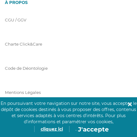
À PROPOS
CGU / GGV
Charte Click&Care
Code de Déontologie
Mentions Légales
En poursuivant votre navigation sur notre site, vous acceptez le
✕
dépôt de cookies destinés à vous proposer des offres, contenus
et services adaptés à vos centres d’intérêts.
Pour plus
Prérequis Click&Care
d’informations et paramétrer vos cookies,
J'accepte
cliquez ici
.