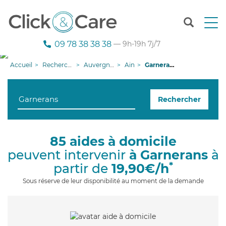
T
o
g
09 78 38 38 38
— 9h-19h 7j/7
g
l
Accueil
Recherche aide à domicile
Auvergne-Rhône-Alpes
Ain
Garnerans
e
n
a
Rechercher
v
i
g
a
85 aides à domicile
t
peuvent intervenir
à Garnerans
à
i
o
*
partir de
19,90€/h
n
Sous réserve de leur disponibilité au moment de la demande