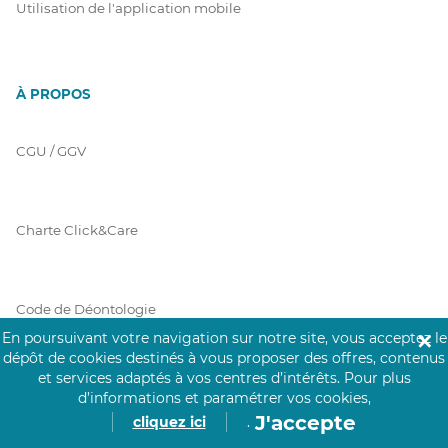
Utilisation de l'application mobile
À PROPOS
CGU / GGV
Charte Click&Care
Code de Déontologie
En poursuivant votre navigation sur notre site, vous acceptez le
✕
dépôt de cookies destinés à vous proposer des offres, contenus
et services adaptés à vos centres d’intérêts.
Pour plus
Mentions Légales
d’informations et paramétrer vos cookies,
J'accepte
cliquez ici
.