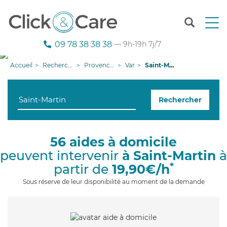
T
o
g
09 78 38 38 38
— 9h-19h 7j/7
g
l
Accueil
Recherche aide à domicile
Provence-Alpes-Côte d'Azur
Var
Saint-Martin
e
n
a
Rechercher
v
i
g
a
56 aides à domicile
t
peuvent intervenir
à Saint-Martin
à
i
o
*
partir de
19,90€/h
n
Sous réserve de leur disponibilité au moment de la demande