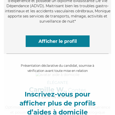
d'expérience et possède un diplôme d'Assistante De Vie
Dépendance (ADVD). Maitrisant bien les troubles gastro-
intestinaux et les accidents vasculaires cérébraux, Monique
apporte ses services de transports, ménage, activités et
surveillance de nuit*
Afficher le profil
Présentation déclarative du candidat, soumise à
vérification avant toute mise en relation
ÉLÉGANTE
Camille W.,
Contes
Inscrivez-vous pour
à 5km de chez Vous
afficher plus de profils
Optimiste
, rigoureuse et gaie, Camille a 5 ans d'expérience
d’aides à domicile
et possède un diplôme d'Aide Médico-Psychologique