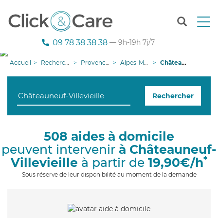
T
o
g
09 78 38 38 38
— 9h-19h 7j/7
g
l
Accueil
Recherche aide à domicile
Provence-Alpes-Côte d'Azur
Alpes-Maritimes
Châteauneuf-Villevieille
e
n
a
Rechercher
v
i
g
a
508 aides à domicile
t
peuvent intervenir
à Châteauneuf-
i
o
*
Villevieille
à partir de
19,90€/h
n
Sous réserve de leur disponibilité au moment de la demande