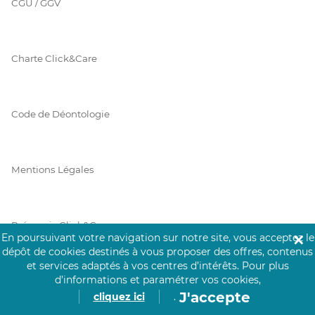
CGU / GGV
Charte Click&Care
Code de Déontologie
Mentions Légales
Prérequis Click&Care
En poursuivant votre navigation sur notre site, vous acceptez le
✕
dépôt de cookies destinés à vous proposer des offres, contenus
et services adaptés à vos centres d’intérêts.
Pour plus
d’informations et paramétrer vos cookies,
Protection des Données
J'accepte
cliquez ici
.