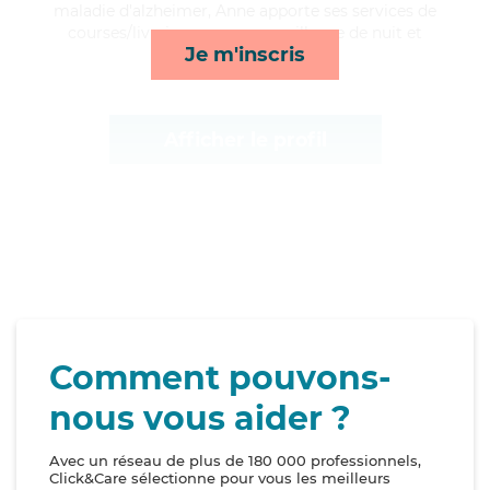
maladie d'alzheimer, Anne apporte ses services de
courses/livraison, repas, surveillance de nuit et
Je m'inscris
lessive/repassage*
Afficher le profil
Comment pouvons-
nous vous aider ?
Avec un réseau de plus de 180 000 professionnels,
Click&Care sélectionne pour vous les meilleurs