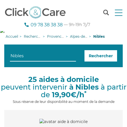
T
o
g
09 78 38 38 38
— 9h-19h 7j/7
g
l
Accueil
Recherche aide à domicile
Provence-Alpes-Côte d'Azur
Alpes-de-Haute-Provence
Nibles
e
n
a
Rechercher
v
i
g
a
25 aides à domicile
t
peuvent intervenir
à Nibles
à partir
i
o
*
de
19,90€/h
n
Sous réserve de leur disponibilité au moment de la demande