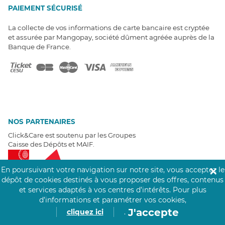
PAIEMENT SÉCURISÉ
La collecte de vos informations de carte bancaire est cryptée
et assurée par Mangopay, société dûment agréée auprès de la
Banque de France.
NOS PARTENAIRES
Click&Care est soutenu par les Groupes
Caisse des Dépôts et MAIF.
En poursuivant votre navigation sur notre site, vous acceptez le
✕
dépôt de cookies destinés à vous proposer des offres, contenus
et services adaptés à vos centres d’intérêts.
Pour plus
d’informations et paramétrer vos cookies,
EXPERTS À VOTRE ÉCOUTE
J'accepte
cliquez ici
.
Un besoin de recrutement ? Click&Care vous accompagne par