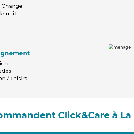
 / Change
e nuit
agnement
ion
ades
n / Loisirs
commandent Click&Care à La