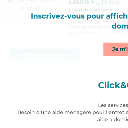
Laura F.,
Tallard
ALTRUISTE
à 5km de chez Vous
Inscrivez-vous pour affiche
Coopérative
, généreuse et én
domi
Carrières Sanitaires et Sociale
orthopédiques, Laura apporte 
Je m'i
Afficher le profil
Click&
Les service
Besoin d'une aide ménagère pour l'entretien
aide à domi