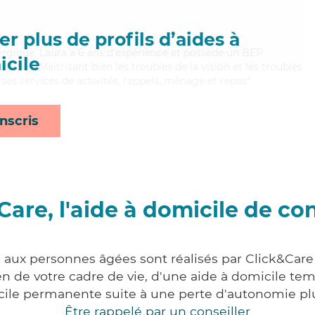
r plus de profils d’aides à
ergique, Laura a 6 ans d'expérience et possède un BEP
cile
s (CSS). Maitrisant bien les troubles de la vision et les troubles
ses services de activités, rappels, ménage et repas*
nscris
Care, l'aide à domicile de co
s aux personnes âgées sont réalisés par Click&Care 
 de votre cadre de vie, d'une aide à domicile tem
cile permanente suite à une perte d'autonomie pl
Être rappelé par un conseiller