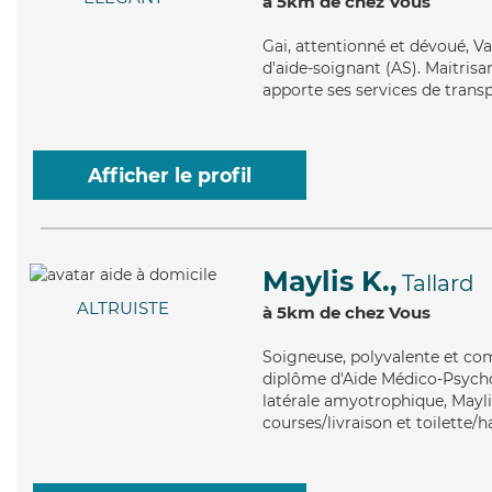
à 5km de chez Vous
Gai
, attentionné et dévoué, V
d'aide-soignant (AS). Maitrisa
apporte ses services de transpo
Afficher le profil
Maylis K.,
Tallard
ALTRUISTE
à 5km de chez Vous
Soigneuse
, polyvalente et co
diplôme d'Aide Médico-Psycho
latérale amyotrophique, Maylis
courses/livraison et toilette/h