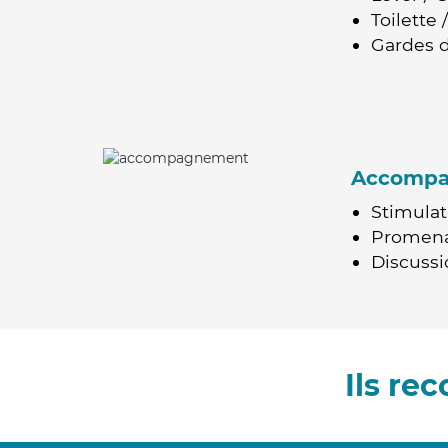
Toilette
Gardes d
Accomp
Stimulat
Promen
Discussio
Ils re