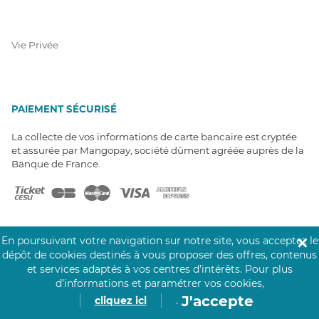
Vie Privée
PAIEMENT SÉCURISÉ
La collecte de vos informations de carte bancaire est cryptée
et assurée par Mangopay, société dûment agréée auprès de la
Banque de France.
En poursuivant votre navigation sur notre site, vous acceptez le
✕
dépôt de cookies destinés à vous proposer des offres, contenus
et services adaptés à vos centres d’intérêts.
Pour plus
NOS PARTENAIRES
d’informations et paramétrer vos cookies,
Click&Care est soutenu par les Groupes
J'accepte
cliquez ici
.
Caisse des Dépôts et MAIF.