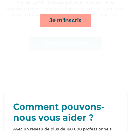
Sociales (CSS). Maitrisant bien la convalescence
postopératoire et le diabète, Augustin apporte ses services
de toilette/habillage, lessive/repassage, transports et
Je m'inscris
surveillance de nuit*
Afficher le profil
Comment pouvons-
nous vous aider ?
Avec un réseau de plus de 180 000 professionnels,