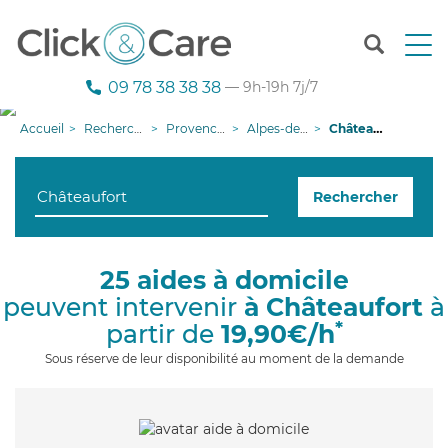
T
o
g
09 78 38 38 38
— 9h-19h 7j/7
g
l
Accueil
Recherche aide à domicile
Provence-Alpes-Côte d'Azur
Alpes-de-Haute-Provence
Châteaufort
e
n
a
Rechercher
v
i
g
a
25 aides à domicile
t
peuvent intervenir
à Châteaufort
à
i
o
*
partir de
19,90€/h
n
Sous réserve de leur disponibilité au moment de la demande