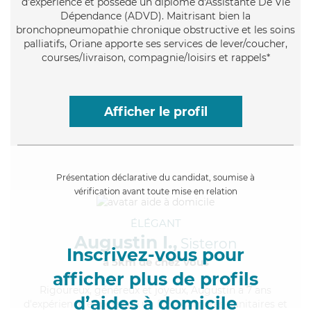
d'expérience et possède un diplôme d'Assistante De Vie
Dépendance (ADVD). Maitrisant bien la
bronchopneumopathie chronique obstructive et les soins
palliatifs, Oriane apporte ses services de lever/coucher,
courses/livraison, compagnie/loisirs et rappels*
Afficher le profil
Présentation déclarative du candidat, soumise à
vérification avant toute mise en relation
ÉLÉGANT
Augustin I.,
Sisteron
Inscrivez-vous pour
à 5km de chez Vous
afficher plus de profils
Rigoureux
, généreux et joyeux, Augustin a 7 ans
d’aides à domicile
d'expérience et possède un BEP Carrières Sanitaires et