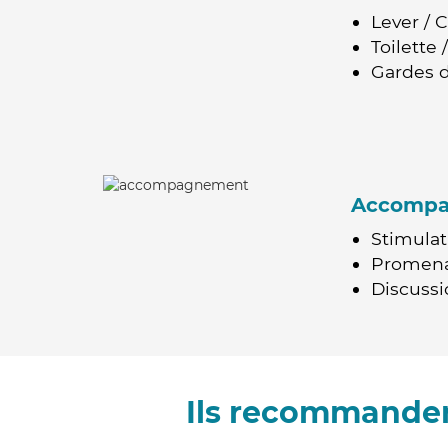
Lever / 
Toilette
Gardes d
Accomp
Stimulat
Promen
Discussio
Ils recommanden