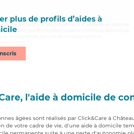
n
r plus de profils d’aides à
veillante, Victoria a 10 ans d'expérience et possède un diplôme
cile
Maitrisant bien la bronchopneumopathie chronique obstructive
Victoria apporte ses services de compagnie/loisirs,
 lever/coucher*
nscris
Care, l'aide à domicile de co
onnes âgées sont réalisés par Click&Care à Châtea
 de votre cadre de vie, d'une aide à domicile tem
cile permanente suite à une perte d'autonomie pl