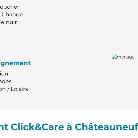
Coucher
 / Change
e nuit
agnement
ion
ades
n / Loisirs
t Click&Care à Châteauneuf