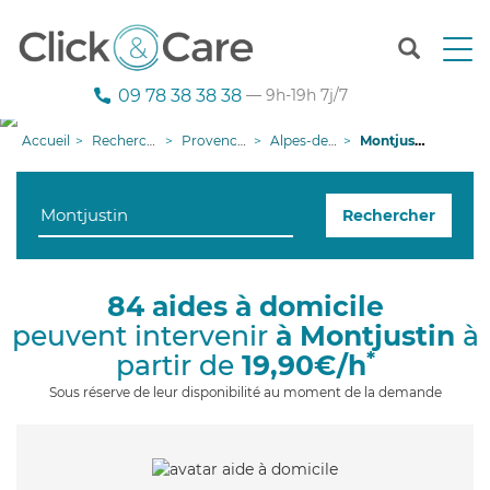
T
o
g
09 78 38 38 38
— 9h-19h 7j/7
g
l
Accueil
Recherche aide à domicile
Provence-Alpes-Côte d'Azur
Alpes-de-Haute-Provence
Montjustin
e
n
a
Rechercher
v
i
g
a
84 aides à domicile
t
peuvent intervenir
à Montjustin
à
i
o
*
partir de
19,90€/h
n
Sous réserve de leur disponibilité au moment de la demande