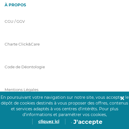
À PROPOS
CGU / GGV
Charte Click&Care
Code de Déontologie
Mentions Légales
En poursuivant votre navigation sur notre site, vous acceptez le
✕
dépôt de cookies destinés à vous proposer des offres, contenus
et services adaptés à vos centres d’intérêts.
Pour plus
Prérequis Click&Care
d’informations et paramétrer vos cookies,
J'accepte
cliquez ici
.