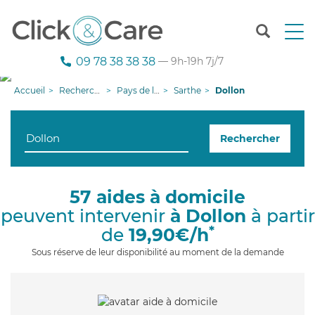
T
o
g
09 78 38 38 38
— 9h-19h 7j/7
g
l
Accueil
Recherche aide à domicile
Pays de la Loire
Sarthe
Dollon
e
n
a
Rechercher
v
i
g
a
57 aides à domicile
t
peuvent intervenir
à Dollon
à partir
i
o
*
de
19,90€/h
n
Sous réserve de leur disponibilité au moment de la demande