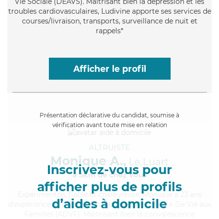
Vie Sociale (DEAVS). Maitrisant bien la dépression et les
troubles cardiovasculaires, Ludivine apporte ses services de
courses/livraison, transports, surveillance de nuit et
rappels*
Afficher le profil
Présentation déclarative du candidat, soumise à
vérification avant toute mise en relation
ALTRUISTE
Monique A.,
Le Luart
Inscrivez-vous pour
à 5km de chez Vous
afficher plus de profils
Expérimentée
, fiable et chaleureuse, Monique a 23 ans
d’aides à domicile
d'expérience et possède un diplôme d'Assistante De Vie aux
Familles (ADVF). Maitrisant bien la convalescence