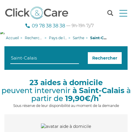
T
o
g
09 78 38 38 38
— 9h-19h 7j/7
g
l
Accueil
Recherche aide à domicile
Pays de la Loire
Sarthe
Saint-Calais
e
n
a
Rechercher
v
i
g
a
23 aides à domicile
t
peuvent intervenir
à Saint-Calais
à
i
o
*
partir de
19,90€/h
n
Sous réserve de leur disponibilité au moment de la demande