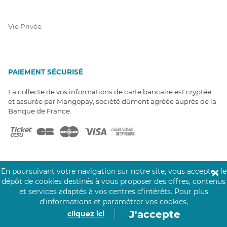
Vie Privée
PAIEMENT SÉCURISÉ
La collecte de vos informations de carte bancaire est cryptée
et assurée par Mangopay, société dûment agréée auprès de la
Banque de France.
En poursuivant votre navigation sur notre site, vous acceptez le
✕
dépôt de cookies destinés à vous proposer des offres, contenus
NOS PARTENAIRES
et services adaptés à vos centres d’intérêts.
Pour plus
Click&Care est soutenu par les Groupes
d’informations et paramétrer vos cookies,
Caisse des Dépôts et MAIF.
J'accepte
cliquez ici
.