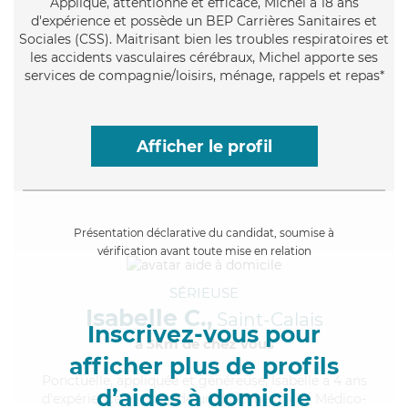
Appliqué
, attentionné et efficace, Michel a 18 ans
d'expérience et possède un BEP Carrières Sanitaires et
Sociales (CSS). Maitrisant bien les troubles respiratoires et
les accidents vasculaires cérébraux, Michel apporte ses
services de compagnie/loisirs, ménage, rappels et repas*
Afficher le profil
Présentation déclarative du candidat, soumise à
vérification avant toute mise en relation
SÉRIEUSE
Isabelle C.,
Saint-Calais
Inscrivez-vous pour
à 5km de chez Vous
afficher plus de profils
Ponctuelle
, appliquée et généreuse, Isabelle a 4 ans
d’aides à domicile
d'expérience et possède un diplôme d'Aide Médico-