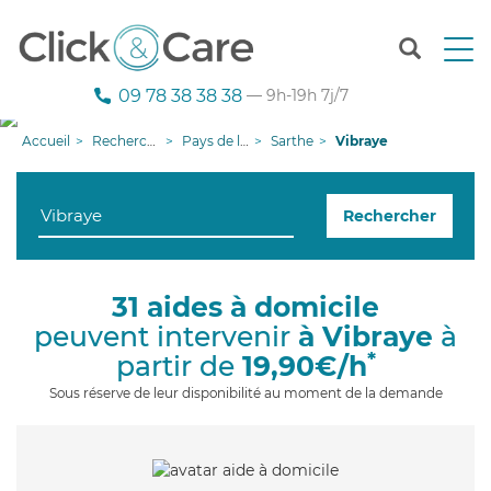
T
o
g
09 78 38 38 38
— 9h-19h 7j/7
g
l
Accueil
Recherche aide à domicile
Pays de la Loire
Sarthe
Vibraye
e
n
a
Rechercher
v
i
g
a
31 aides à domicile
t
peuvent intervenir
à Vibraye
à
i
o
*
partir de
19,90€/h
n
Sous réserve de leur disponibilité au moment de la demande