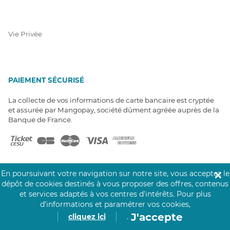
Vie Privée
PAIEMENT SÉCURISÉ
La collecte de vos informations de carte bancaire est cryptée
et assurée par Mangopay, société dûment agréée auprès de la
Banque de France.
En poursuivant votre navigation sur notre site, vous acceptez le
✕
dépôt de cookies destinés à vous proposer des offres, contenus
et services adaptés à vos centres d’intérêts.
Pour plus
NOS PARTENAIRES
d’informations et paramétrer vos cookies,
Click&Care est soutenu par les Groupes
J'accepte
cliquez ici
.
Caisse des Dépôts et MAIF.