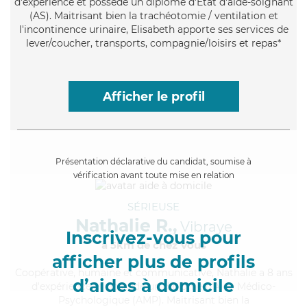
d'expérience et possède un diplôme d'Etat d'aide-soignant
(AS). Maitrisant bien la trachéotomie / ventilation et
l'incontinence urinaire, Elisabeth apporte ses services de
lever/coucher, transports, compagnie/loisirs et repas*
Afficher le profil
Présentation déclarative du candidat, soumise à
vérification avant toute mise en relation
SÉRIEUSE
Nathalie R.,
Vibraye
Inscrivez-vous pour
à 5km de chez Vous
afficher plus de profils
Coopérative
, humaine et communicative, Nathalie a 8 ans
d’aides à domicile
d'expérience et possède un diplôme d'Aide Médico-
Psychologique (AMP). Maitrisant bien la