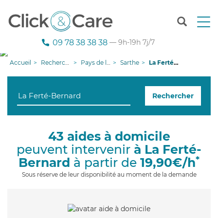
T
o
g
09 78 38 38 38
— 9h-19h 7j/7
g
l
Accueil
Recherche aide à domicile
Pays de la Loire
Sarthe
La Ferté-Bernard
e
n
a
Rechercher
v
i
g
a
43 aides à domicile
t
peuvent intervenir
à La Ferté-
i
o
*
Bernard
à partir de
19,90€/h
n
Sous réserve de leur disponibilité au moment de la demande