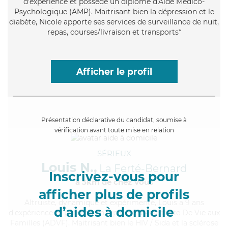
d'expérience et possède un diplôme d'Aide Médico-
Psychologique (AMP). Maitrisant bien la dépression et le
diabète, Nicole apporte ses services de surveillance de nuit,
repas, courses/livraison et transports*
Afficher le profil
Présentation déclarative du candidat, soumise à
vérification avant toute mise en relation
SÉRIEUX
Louis N.,
La Ferté-Bernard
Inscrivez-vous pour
à 5km de chez Vous
afficher plus de profils
Altruiste
, dynamique et expérimenté, Louis a 9 ans
d’aides à domicile
d'expérience et possède un diplôme d'Assistante De Vie aux
Familles (ADVF). Maitrisant bien le HIV / Sida et la sclérose