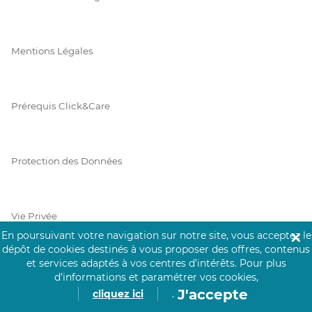
Mentions Légales
Prérequis Click&Care
Protection des Données
Vie Privée
En poursuivant votre navigation sur notre site, vous acceptez le
✕
dépôt de cookies destinés à vous proposer des offres, contenus
et services adaptés à vos centres d’intérêts.
Pour plus
d’informations et paramétrer vos cookies,
PAIEMENT SÉCURISÉ
J'accepte
cliquez ici
.
La collecte de vos informations de carte bancaire est cryptée