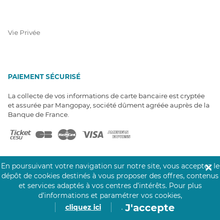
Vie Privée
PAIEMENT SÉCURISÉ
La collecte de vos informations de carte bancaire est cryptée
et assurée par Mangopay, société dûment agréée auprès de la
Banque de France.
En poursuivant votre navigation sur notre site, vous acceptez le
✕
dépôt de cookies destinés à vous proposer des offres, contenus
et services adaptés à vos centres d’intérêts.
Pour plus
NOS PARTENAIRES
d’informations et paramétrer vos cookies,
Click&Care est soutenu par les Groupes
J'accepte
cliquez ici
.
Caisse des Dépôts et MAIF.