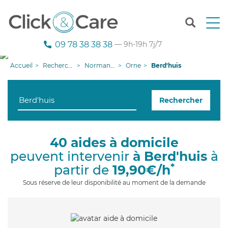
T
o
g
09 78 38 38 38
— 9h-19h 7j/7
g
l
Accueil
Recherche aide à domicile
Normandie
Orne
Berd'huis
e
n
a
Rechercher
v
i
g
a
40 aides à domicile
t
peuvent intervenir
à Berd'huis
à
i
o
*
partir de
19,90€/h
n
Sous réserve de leur disponibilité au moment de la demande