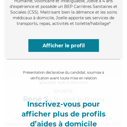
Humaine
, volontaire et infatiguable, Joelle a 4 ans
d'expérience et possède un BEP Carrières Sanitaires et
Sociales (CSS). Maitrisant bien la démence et les soins
médicaux à domicile, Joelle apporte ses services de
transports, repas, activités et toilette/habillage*
Afficher le profil
Présentation déclarative du candidat, soumise à
vérification avant toute mise en relation
SPORTIF
René S.,
Nogent-le-Rotrou
Inscrivez-vous pour
à 5km de chez Vous
afficher plus de profils
Attentionné
, volontaire et impliqué, René a 6 ans
d’aides à domicile
d'expérience et possède un diplôme d'Etat d'infirmier (DEI).