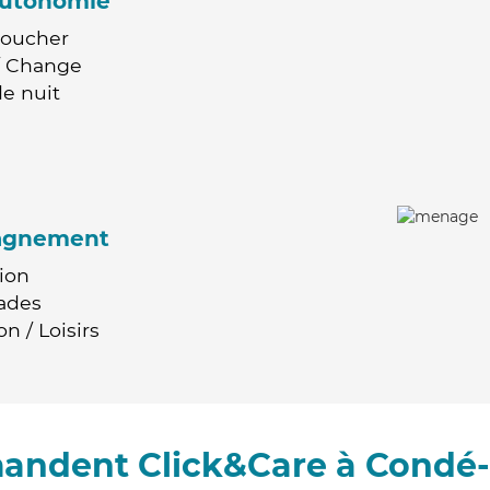
'autonomie
Coucher
 / Change
e nuit
agnement
ion
ades
n / Loisirs
mandent Click&Care à Condé-