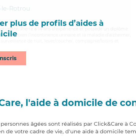
le-Rotrou
r plus de profils d’aides à
 optimiste, Pierre a 14 ans d'expérience et possède un diplôme
cile
itrisant bien l'incontinence urinaire et la maladie d'alzheimer,
 surveillance de nuit, lever/coucher, compagnie/loisirs et
nscris
Care, l'aide à domicile de co
x personnes âgées sont réalisés par Click&Care à C
 de votre cadre de vie, d'une aide à domicile tem