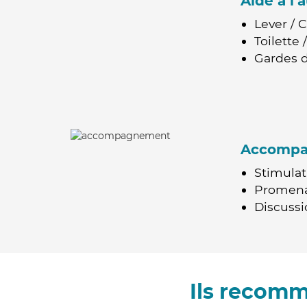
Aide à l
Lever / 
Toilette
Gardes d
Accomp
Stimulat
Promen
Discussio
Ils recom