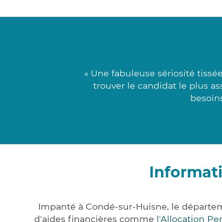
« Une fabuleuse sériosité tiss
trouver le candidat le plus as
besoins
Informat
Impanté à Condé-sur-Huisne, le départe
d'aides financières comme
l'Allocation P