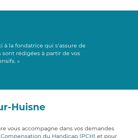
à la fondatrice qui s'assure de
s sont rédigées à partir de vos
nsifs. »
ur-Huisne
&Care vous accompagne dans vos demandes
e Compensation du Handicap (PCH)
et pour