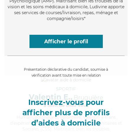
Psychologique (AMP). Maitrisant bien les troubles de la
vision et les soins médicaux à domicile, Ludivine apporte
ses services de courses/livraison, repas, ménage et
compagnie/loisirs*
Afficher le profil
Présentation déclarative du candidat, soumise à
vérification avant toute mise en relation
SPORTIF
Valentin E.,
Bruguière
Inscrivez-vous pour
à 5km de chez Vous
afficher plus de profils
Humain
, soigneux et volontaire, Valentin a 11 ans
d’aides à domicile
d'expérience et possède un BEP Carrières Sanitaires et
Sociales (CSS). Maitrisant bien les troubles