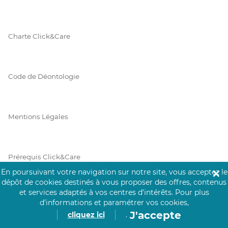
Charte Click&Care
Code de Déontologie
Mentions Légales
Prérequis Click&Care
En poursuivant votre navigation sur notre site, vous acceptez le
✕
dépôt de cookies destinés à vous proposer des offres, contenus
et services adaptés à vos centres d’intérêts.
Pour plus
Protection des Données
d’informations et paramétrer vos cookies,
J'accepte
cliquez ici
.