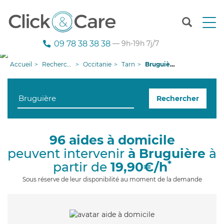
T
o
g
09 78 38 38 38
— 9h-19h 7j/7
g
l
Accueil
Recherche aide à domicile
Occitanie
Tarn
Bruguière
e
n
a
Rechercher
v
i
g
a
96 aides à domicile
t
peuvent intervenir
à Bruguière
à
i
o
*
partir de
19,90€/h
n
Sous réserve de leur disponibilité au moment de la demande