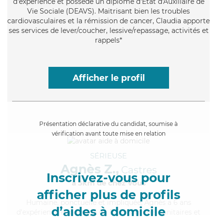
d'expérience et possède un diplôme d'État d'Auxiliaire de
Vie Sociale (DEAVS). Maitrisant bien les troubles
cardiovasculaires et la rémission de cancer, Claudia apporte
ses services de lever/coucher, lessive/repassage, activités et
rappels*
Afficher le profil
Présentation déclarative du candidat, soumise à
vérification avant toute mise en relation
SÉRIEUSE
Agnès Z.,
Castres
Inscrivez-vous pour
à 5km de chez Vous
afficher plus de profils
Humaine
, ponctuelle et impliquée, Agnès a 6 ans
d’aides à domicile
d'expérience et possède un BEP Carrières Sanitaires et