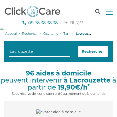
T
o
g
09 78 38 38 38
— 9h-19h 7j/7
g
l
Accueil
Recherche aide à domicile
Occitanie
Tarn
Lacrouzette
e
n
a
Rechercher
v
i
g
a
96 aides à domicile
t
peuvent intervenir
à Lacrouzette
à
i
o
*
partir de
19,90€/h
n
Sous réserve de leur disponibilité au moment de la demande