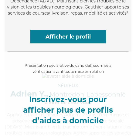
Dépendance (ADVD). Maitrisant bien les troubles de la
vision et les troubles neurologiques, Gauthier apporte ses
services de courses/livraison, repas, mobilité et activités*
Afficher le profil
Présentation déclarative du candidat, soumise à
vérification avant toute mise en relation
SÉRIEUX
Adrien Y.,
Montredon-Labessonnié
Inscrivez-vous pour
à 5km de chez Vous
afficher plus de profils
Appliqué
, fiable et dévoué, Adrien a 23 ans d'expérience et
d’aides à domicile
possède un diplôme d'État d'Auxiliaire de Vie Sociale
(DEAVS). Maitrisant bien la trachéotomie / ventilation et les
troubles rénaux ou urologiques, Adrien apporte ses services