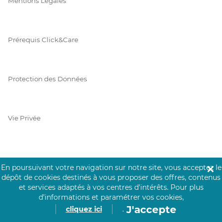
Mentions Légales
Prérequis Click&Care
Protection des Données
Vie Privée
PAIEMENT SÉCURISÉ
En poursuivant votre navigation sur notre site, vous acceptez le
✕
dépôt de cookies destinés à vous proposer des offres, contenus
La collecte de vos informations de carte bancaire est cryptée
et services adaptés à vos centres d’intérêts.
Pour plus
et assurée par Mangopay, société dûment agréée auprès de la
d’informations et paramétrer vos cookies,
Banque de France.
J'accepte
cliquez ici
.