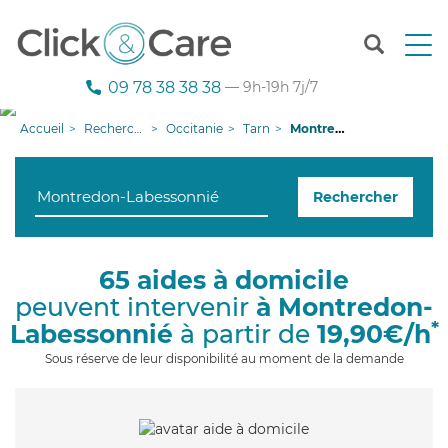
T
o
g
09 78 38 38 38
— 9h-19h 7j/7
g
l
Accueil
Recherche aide à domicile
Occitanie
Tarn
Montredon-Labessonnié
e
n
a
Rechercher
v
i
g
a
65 aides à domicile
t
peuvent intervenir
à Montredon-
i
o
*
Labessonnié
à partir de
19,90€/h
n
Sous réserve de leur disponibilité au moment de la demande