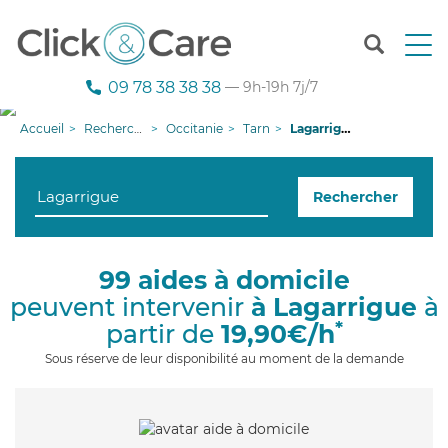
T
o
g
09 78 38 38 38
— 9h-19h 7j/7
g
l
Accueil
Recherche aide à domicile
Occitanie
Tarn
Lagarrigue
e
n
a
Rechercher
v
i
g
a
99 aides à domicile
t
peuvent intervenir
à Lagarrigue
à
i
o
*
partir de
19,90€/h
n
Sous réserve de leur disponibilité au moment de la demande