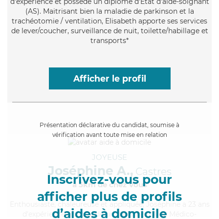
d'expérience et possède un diplôme d'Etat d'aide-soignant
(AS). Maitrisant bien la maladie de parkinson et la
trachéotomie / ventilation, Elisabeth apporte ses services
de lever/coucher, surveillance de nuit, toilette/habillage et
transports*
Afficher le profil
Présentation déclarative du candidat, soumise à
vérification avant toute mise en relation
JOYEUSE
Joséphine A.,
Castres
Inscrivez-vous pour
à 5km de chez Vous
afficher plus de profils
Enthousiaste
, chaleureuse et appliquée, Joséphine a 23 ans
d’aides à domicile
d'expérience et possède un diplôme d'Aide Médico-