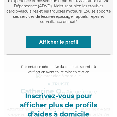
d'expérience et possède un diplôme d'Assistante De Vie
Dépendance (ADVD). Maitrisant bien les troubles
cardiovasculaires et les troubles moteurs, Louise apporte
ses services de lessive/repassage, rappels, repas et
surveillance de nuit*
Afficher le profil
Présentation déclarative du candidat, soumise à
vérification avant toute mise en relation
ALTRUISTE
Catherine Q.,
Aiguefonde
Inscrivez-vous pour
à 5km de chez Vous
afficher plus de profils
Attentionnée
, enthousiaste et efficace, Catherine a 4 ans
d’aides à domicile
d'expérience et possède un diplôme d'Assistante De Vie