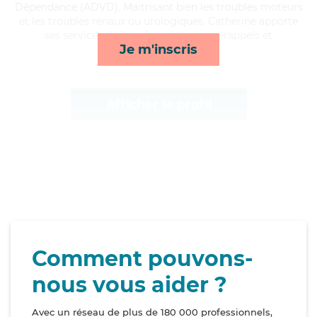
Dépendance (ADVD). Maitrisant bien les troubles moteurs
et les troubles rénaux ou urologiques, Catherine apporte
ses services de lever/coucher, repas, rappels et
Je m'inscris
lessive/repassage*
Afficher le profil
Comment pouvons-
nous vous aider ?
Avec un réseau de plus de 180 000 professionnels,