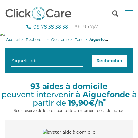
T
o
g
09 78 38 38 38
— 9h-19h 7j/7
g
l
Accueil
Recherche aide à domicile
Occitanie
Tarn
Aiguefonde
e
n
a
Rechercher
v
i
g
a
93 aides à domicile
t
peuvent intervenir
à Aiguefonde
à
i
o
*
partir de
19,90€/h
n
Sous réserve de leur disponibilité au moment de la demande