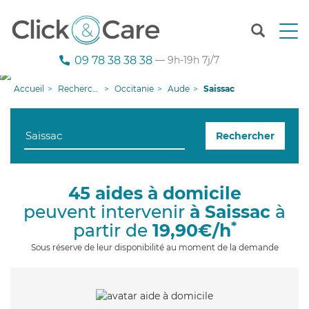
T
o
g
09 78 38 38 38
— 9h-19h 7j/7
g
l
Accueil
Recherche aide à domicile
Occitanie
Aude
Saissac
e
n
a
Rechercher
v
i
g
a
45 aides à domicile
t
peuvent intervenir
à Saissac
à
i
o
*
partir de
19,90€/h
n
Sous réserve de leur disponibilité au moment de la demande