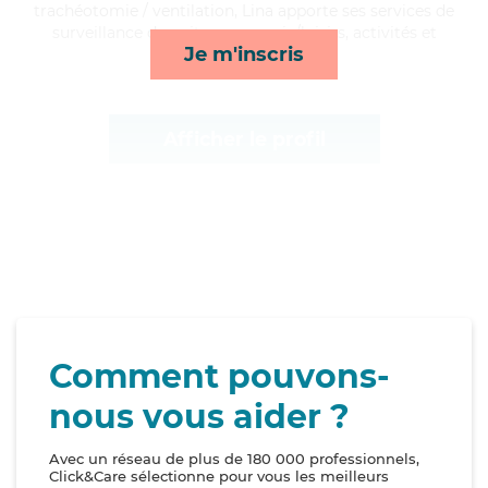
trachéotomie / ventilation, Lina apporte ses services de
surveillance de nuit, compagnie/loisirs, activités et
Je m'inscris
courses/livraison*
Afficher le profil
Comment pouvons-
nous vous aider ?
Avec un réseau de plus de 180 000 professionnels,
Click&Care sélectionne pour vous les meilleurs