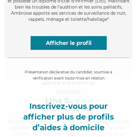
et possède un diplôme d'Etat d'infirmier (DEI). Maitrisant
bien les troubles de l'audition et les soins palliatifs,
Ambroise apporte ses services de surveillance de nuit,
rappels, ménage et toilette/habillage*
Afficher le profil
Présentation déclarative du candidat, soumise à
vérification avant toute mise en relation
ALTRUISTE
Lina S.,
Bram
Inscrivez-vous pour
à 5km de chez Vous
afficher plus de profils
Efficace
, fiable et optimiste, Lina a 14 ans d'expérience et
d’aides à domicile
possède un diplôme d'Assistante De Vie aux Familles
(ADVF). Maitrisant bien l'incontinence urinaire et la