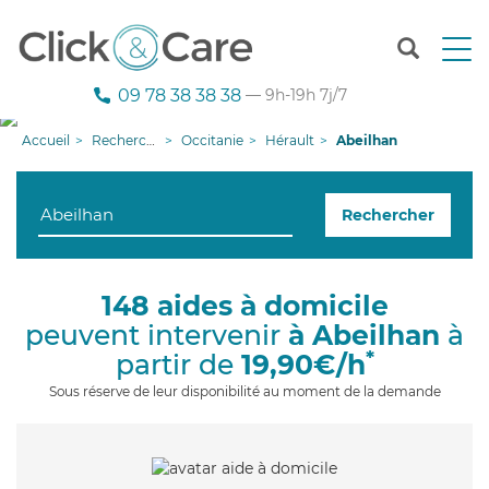
T
o
g
09 78 38 38 38
— 9h-19h 7j/7
g
l
Accueil
Recherche aide à domicile
Occitanie
Hérault
Abeilhan
e
n
a
Rechercher
v
i
g
a
148 aides à domicile
t
peuvent intervenir
à Abeilhan
à
i
o
*
partir de
19,90€/h
n
Sous réserve de leur disponibilité au moment de la demande