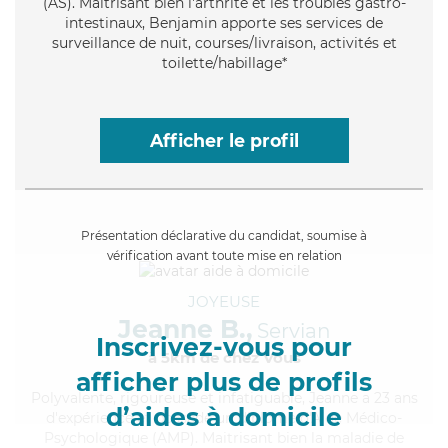
(AS). Maitrisant bien l'arthrite et les troubles gastro-
intestinaux, Benjamin apporte ses services de
surveillance de nuit, courses/livraison, activités et
toilette/habillage*
Afficher le profil
Présentation déclarative du candidat, soumise à
vérification avant toute mise en relation
JOYEUSE
Jeanne B.,
Servian
Inscrivez-vous pour
à 5km de chez Vous
afficher plus de profils
Polyvalente
, rigoureuse et infatiguable, Jeanne a 23 ans
d’aides à domicile
d'expérience et possède un diplôme d'Aide Médico-
Psychologique (AMP). Maitrisant bien la maladie de