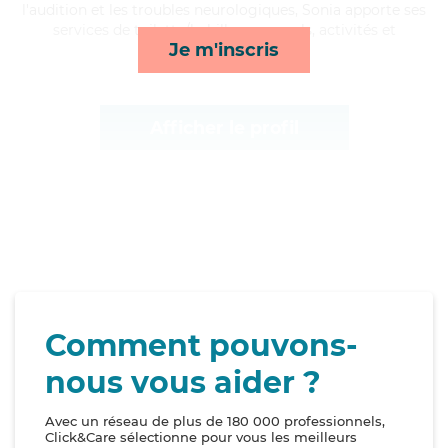
l'audition et les troubles neurologiques, Sonia apporte ses
services de toilette/habillage, rappels, activités et
Je m'inscris
compagnie/loisirs*
Afficher le profil
Comment pouvons-
nous vous aider ?
Avec un réseau de plus de 180 000 professionnels,
Click&Care sélectionne pour vous les meilleurs