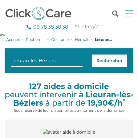
T
o
g
09 78 38 38 38
— 9h-19h 7j/7
g
l
Accueil
Recherche aide à domicile
Occitanie
Hérault
Lieuran-lès-Béziers
e
n
a
Rechercher
v
i
g
a
127 aides à domicile
t
peuvent intervenir
à Lieuran-lès-
i
o
*
Béziers
à partir de
19,90€/h
n
Sous réserve de leur disponibilité au moment de la demande