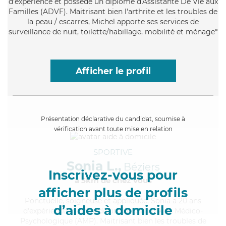
d'expérience et possède un diplôme d'Assistante De Vie aux
Familles (ADVF). Maitrisant bien l'arthrite et les troubles de
la peau / escarres, Michel apporte ses services de
surveillance de nuit, toilette/habillage, mobilité et ménage*
Afficher le profil
Présentation déclarative du candidat, soumise à
vérification avant toute mise en relation
SPORTIVE
Sonia L.,
Béziers
Inscrivez-vous pour
à 5km de chez Vous
afficher plus de profils
Ponctuelle
, soigneuse et appliquée, Sonia a 20 ans
d’aides à domicile
d'expérience et possède un diplôme d'Aide Médico-
Psychologique (AMP). Maitrisant bien les troubles de