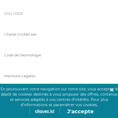
CGU / GGV
Charte Click&Care
Code de Déontologie
Mentions Légales
En poursuivant votre navigation sur notre site, vous acceptez le
✕
dépôt de cookies destinés à vous proposer des offres, contenus
Prérequis Click&Care
et services adaptés à vos centres d’intérêts.
Pour plus
d’informations et paramétrer vos cookies,
J'accepte
cliquez ici
.
Protection des Données