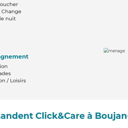
Coucher
 / Change
e nuit
agnement
ion
ades
n / Loisirs
andent Click&Care à Boujan