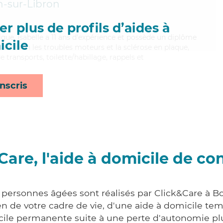
n-sur-Libron
r plus de profils d’aides à
ique, Isabelle a 11 ans d'expérience et possède un diplôme
cile
isant bien les troubles moteurs et la sclérose en plaque,
e transports, toilette/habillage, rappels et
nscris
Care, l'aide à domicile de co
 personnes âgées sont réalisés par Click&Care à B
 de votre cadre de vie, d'une aide à domicile tem
cile permanente suite à une perte d'autonomie pl