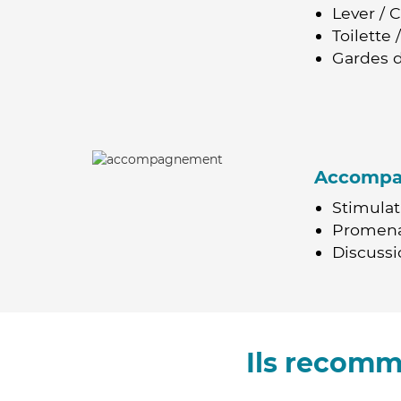
Lever / 
Toilette
Gardes d
Accomp
Stimulat
Promen
Discussio
Ils recomm