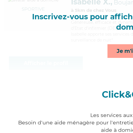
Isabelle X.,
Bouja
SPORTIVE
à 5km de chez Vous
Inscrivez-vous pour affiche
Généreuse
, efficace et dynam
domi
d'Etat d'infirmier (DEI). Maitr
Isabelle apporte ses services d
surveillance de nuit*
Je m'i
Afficher le profil
Click&
Les services aux
Besoin d'une aide ménagère pour l'entretien
aide à domi