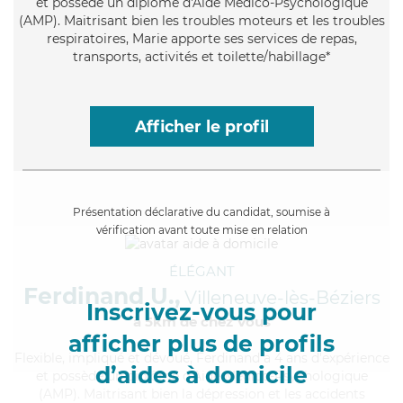
et possède un diplôme d'Aide Médico-Psychologique
(AMP). Maitrisant bien les troubles moteurs et les troubles
respiratoires, Marie apporte ses services de repas,
transports, activités et toilette/habillage*
Afficher le profil
Présentation déclarative du candidat, soumise à
vérification avant toute mise en relation
ÉLÉGANT
Ferdinand U.,
Villeneuve-lès-Béziers
Inscrivez-vous pour
à 5km de chez Vous
afficher plus de profils
Flexible
, impliqué et dévoué, Ferdinand a 4 ans d'expérience
d’aides à domicile
et possède un diplôme d'Aide Médico-Psychologique
(AMP). Maitrisant bien la dépression et les accidents