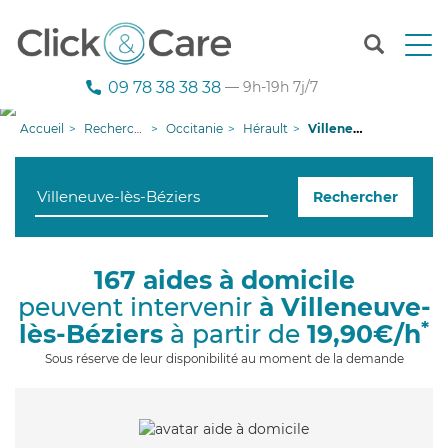
T
o
g
09 78 38 38 38
— 9h-19h 7j/7
g
l
Accueil
Recherche aide à domicile
Occitanie
Hérault
Villeneuve-lès-Béziers
e
n
a
Rechercher
v
i
g
a
167 aides à domicile
t
peuvent intervenir
à Villeneuve-
i
o
*
lès-Béziers
à partir de
19,90€/h
n
Sous réserve de leur disponibilité au moment de la demande