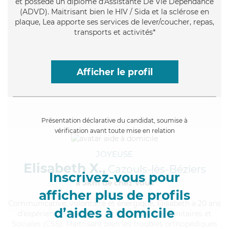
et possède un diplôme d'Assistante De Vie Dépendance
(ADVD). Maitrisant bien le HIV / Sida et la sclérose en
plaque, Lea apporte ses services de lever/coucher, repas,
transports et activités*
Afficher le profil
Présentation déclarative du candidat, soumise à
vérification avant toute mise en relation
JOYEUSE
Elisabeth X.,
Cazouls-lès-Béziers
Inscrivez-vous pour
à 5km de chez Vous
afficher plus de profils
Communicative
, volontaire et énergique, Elisabeth a 20 ans
d’aides à domicile
d'expérience et possède un BEP Carrières Sanitaires et
Sociales (CSS). Maitrisant bien les troubles orthopédiques