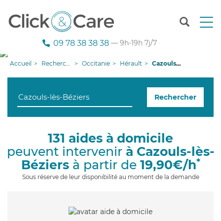
T
o
g
09 78 38 38 38
— 9h-19h 7j/7
g
l
Accueil
Recherche aide à domicile
Occitanie
Hérault
Cazouls-lès-Béziers
e
n
a
Rechercher
v
i
g
a
131 aides à domicile
t
peuvent intervenir
à Cazouls-lès-
i
o
*
Béziers
à partir de
19,90€/h
n
Sous réserve de leur disponibilité au moment de la demande