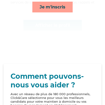
services de surveillance de nuit, ménage, rappels et
Je m'inscris
compagnie/loisirs*
Afficher le profil
Comment pouvons-
nous vous aider ?
Avec un réseau de plus de 180 000 professionnels,
Click&Care sélectionne pour vous les meilleurs
candidats pour votre maintien à domicile ou vos