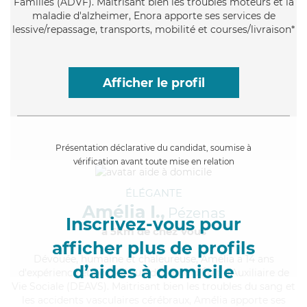
Familles (ADVF). Maitrisant bien les troubles moteurs et la
maladie d'alzheimer, Enora apporte ses services de
lessive/repassage, transports, mobilité et courses/livraison*
Afficher le profil
Présentation déclarative du candidat, soumise à
vérification avant toute mise en relation
ÉLÉGANTE
Amélia I.,
Pézenas
Inscrivez-vous pour
à 5km de chez Vous
afficher plus de profils
Dévouée
, humaine et chaleureuse, Amélia a 14 ans
d’aides à domicile
d'expérience et possède un diplôme d'État d'Auxiliaire de
Vie Sociale (DEAVS). Maitrisant bien les troubles du sang et
les accidents vasculaires cérébraux, Amélia apporte ses