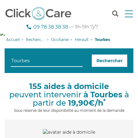
T
o
g
09 78 38 38 38
— 9h-19h 7j/7
g
l
Accueil
Recherche aide à domicile
Occitanie
Hérault
Tourbes
e
n
a
Rechercher
v
i
g
a
155 aides à domicile
t
peuvent intervenir
à Tourbes
à
i
o
*
partir de
19,90€/h
n
Sous réserve de leur disponibilité au moment de la demande