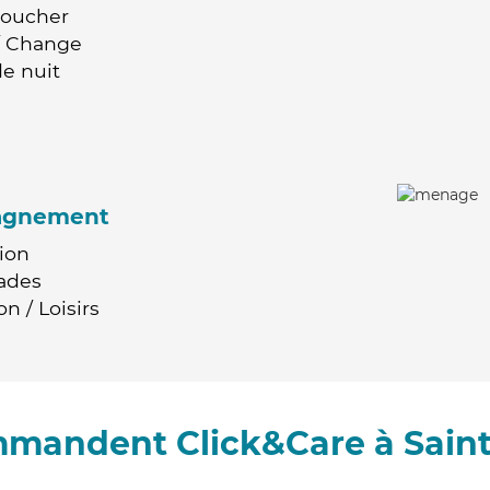
Coucher
 / Change
e nuit
agnement
ion
ades
n / Loisirs
mmandent Click&Care à Sain