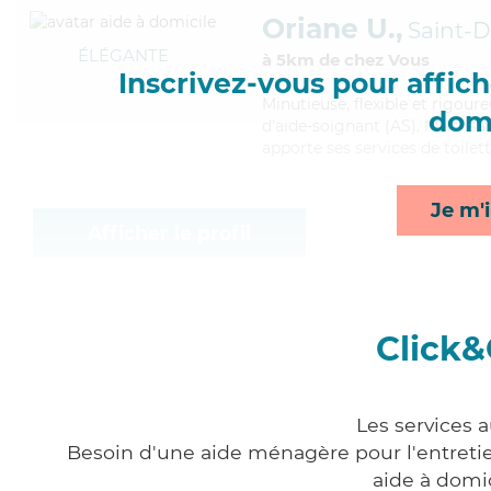
Oriane U.,
Saint-D
ÉLÉGANTE
à 5km de chez Vous
Inscrivez-vous pour affiche
Minutieuse
, flexible et rigou
domi
d'aide-soignant (AS). Maitrisan
apporte ses services de toilett
Je m'i
Afficher le profil
Click&
Les services 
Besoin d'une aide ménagère pour l'entretien
aide à domi