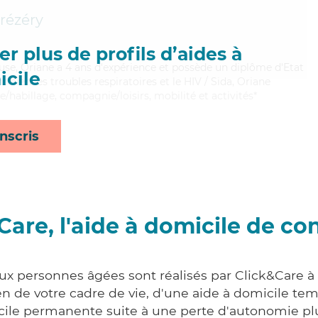
rézéry
r plus de profils d’aides à
reuse, Oriane a 4 ans d'expérience et possède un diplôme d'Etat
cile
t bien les troubles respiratoires et le HIV / Sida, Oriane
e/habillage, compagnie/loisirs, mobilité et activités*
nscris
Care, l'aide à domicile de co
aux personnes âgées sont réalisés par Click&Care à 
 de votre cadre de vie, d'une aide à domicile tem
cile permanente suite à une perte d'autonomie pl