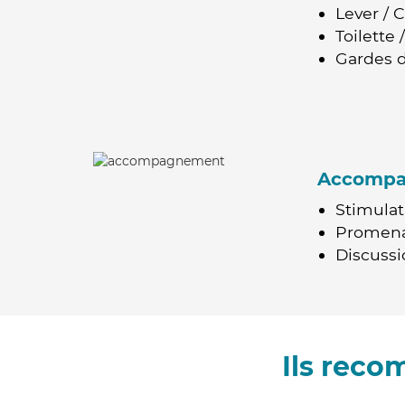
Lever / 
Toilette
Gardes d
Accomp
Stimulat
Promen
Discussio
Ils reco