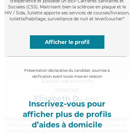
d'expérience et possède un BEP Carrières Sanitaires et
Sociales (CSS). Maitrisant bien la sclérose en plaque et le
HIV / Sida, Juliette apporte ses services de courses/livraison,
toilette/habillage, surveillance de nuit et lever/coucher*
Afficher le profil
Présentation déclarative du candidat, soumise à
vérification avant toute mise en relation
SPORTIVE
Elisabeth D.,
Agen
Inscrivez-vous pour
à 5km de chez Vous
afficher plus de profils
Bienveillante
, ponctuelle et expérimentée, Elisabeth a 9 ans
d’aides à domicile
d'expérience et possède un diplôme d'État d'Auxiliaire de
Vie Sociale (DEAVS). Maitrisant bien les troubles de la vision