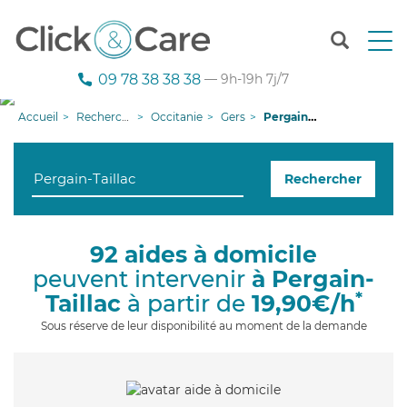
T
o
g
09 78 38 38 38
— 9h-19h 7j/7
g
l
Accueil
Recherche aide à domicile
Occitanie
Gers
Pergain-Taillac
e
n
a
Rechercher
v
i
g
a
92 aides à domicile
t
peuvent intervenir
à Pergain-
i
o
*
Taillac
à partir de
19,90€/h
n
Sous réserve de leur disponibilité au moment de la demande