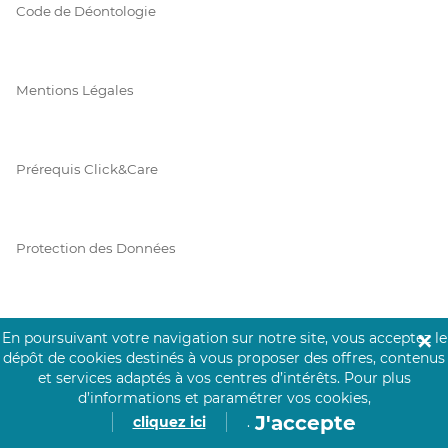
Code de Déontologie
Mentions Légales
Prérequis Click&Care
Protection des Données
Vie Privée
En poursuivant votre navigation sur notre site, vous acceptez le
✕
dépôt de cookies destinés à vous proposer des offres, contenus
et services adaptés à vos centres d’intérêts.
Pour plus
d’informations et paramétrer vos cookies,
PAIEMENT SÉCURISÉ
J'accepte
cliquez ici
.