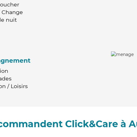
Coucher
 / Change
e nuit
agnement
ion
ades
n / Loisirs
recommandent Click&Care à A