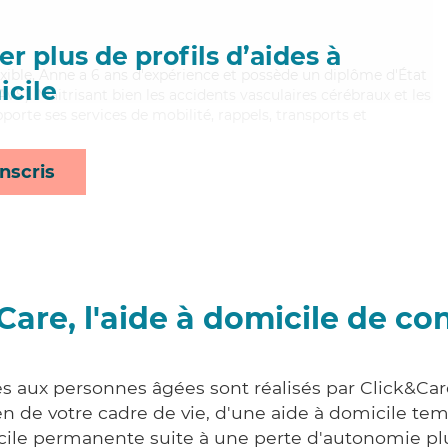
r plus de profils d’aides à
lexible, Anne a 6 ans d'expérience et possède un diplôme d'État
cile
AVS). Maitrisant bien les accidents vasculaires cérébraux et les
pporte ses services de mobilité, rappels, transports et
nscris
Care, l'aide à domicile de co
es aux personnes âgées sont réalisés par Click&Car
 de votre cadre de vie, d'une aide à domicile tem
cile permanente suite à une perte d'autonomie pl