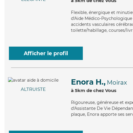
à 5km de chez Vous
Flexible
, énergique et minutie
d'Aide Médico-Psychologique (A
accidents vasculaires cérébrau
toilette/habillage, courses/liv
Afficher le profil
Enora H.,
Moirax
ALTRUISTE
à 5km de chez Vous
Rigoureuse
, généreuse et exp
d'Assistante De Vie Dépendanc
plaque, Enora apporte ses servi