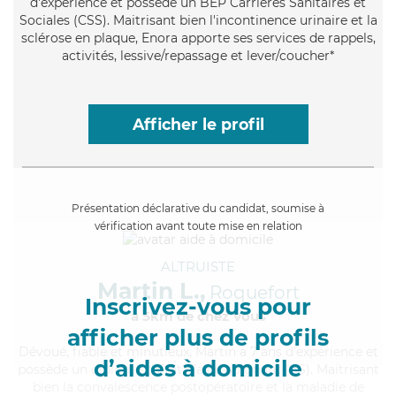
d'expérience et possède un BEP Carrières Sanitaires et
Sociales (CSS). Maitrisant bien l'incontinence urinaire et la
sclérose en plaque, Enora apporte ses services de rappels,
activités, lessive/repassage et lever/coucher*
Afficher le profil
Présentation déclarative du candidat, soumise à
vérification avant toute mise en relation
ALTRUISTE
Martin L.,
Roquefort
Inscrivez-vous pour
à 5km de chez Vous
afficher plus de profils
Dévoué
, fiable et minutieux, Martin a 7 ans d'expérience et
d’aides à domicile
possède un diplôme d'Etat d'aide-soignant (AS). Maitrisant
bien la convalescence postopératoire et la maladie de