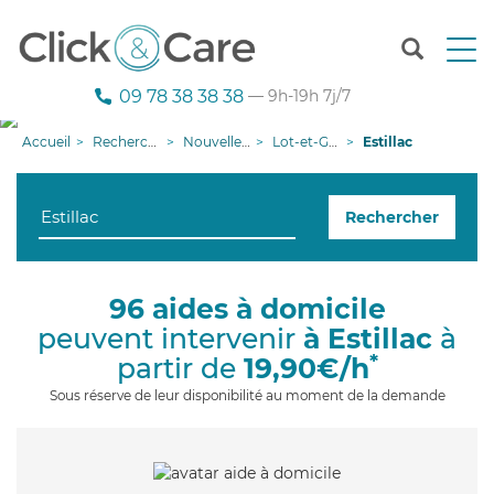
T
o
g
09 78 38 38 38
— 9h-19h 7j/7
g
l
Accueil
Recherche aide à domicile
Nouvelle-Aquitaine
Lot-et-Garonne
Estillac
e
n
a
Rechercher
v
i
g
a
96 aides à domicile
t
peuvent intervenir
à Estillac
à
i
o
*
partir de
19,90€/h
n
Sous réserve de leur disponibilité au moment de la demande