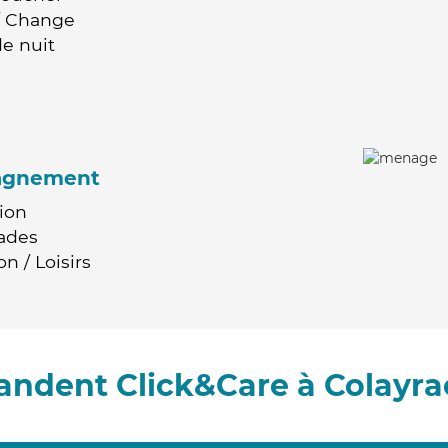
 / Change
e nuit
agnement
ion
ades
n / Loisirs
andent Click&Care à Colayrac