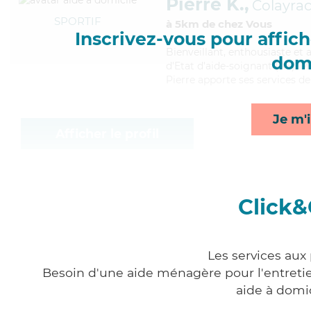
Pierre K.,
Colayrac
SPORTIF
à 5km de chez Vous
Inscrivez-vous pour affiche
Bienveillant
, enthousiaste et 
domi
d'Etat d'aide-soignant (AS). M
Pierre apporte ses services de
Je m'i
Afficher le profil
Click&
Les services aux
Besoin d'une aide ménagère pour l'entretien
aide à domi