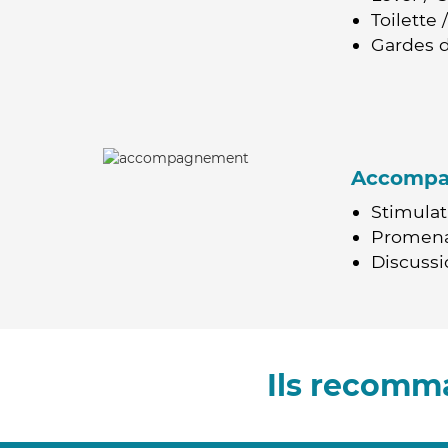
Toilette
Gardes d
Accomp
Stimulat
Promen
Discussio
Ils recomm