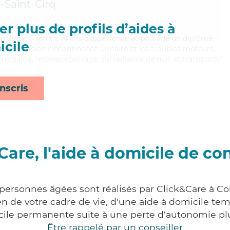
-Saint-Cirq
r plus de profils d’aides à
appliqué, Pierre a 14 ans d'expérience et possède un diplôme
cile
aitrisant bien l'incontinence urinaire et les troubles moteurs,
 mobilité, lessive/repassage, surveillance de nuit et transports*
nscris
Care, l'aide à domicile de co
 personnes âgées sont réalisés par Click&Care à Col
 de votre cadre de vie, d'une aide à domicile tem
cile permanente suite à une perte d'autonomie pl
Être rappelé par un conseiller