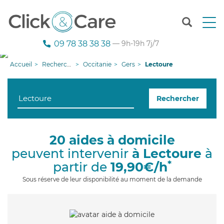
T
o
g
09 78 38 38 38
— 9h-19h 7j/7
g
l
Accueil
Recherche aide à domicile
Occitanie
Gers
Lectoure
e
n
a
Rechercher
v
i
g
a
20 aides à domicile
t
peuvent intervenir
à Lectoure
à
i
o
*
partir de
19,90€/h
n
Sous réserve de leur disponibilité au moment de la demande