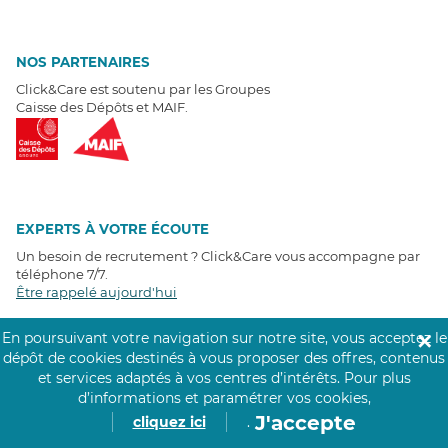
NOS PARTENAIRES
Click&Care est soutenu par les Groupes
Caisse des Dépôts et MAIF.
EXPERTS À VOTRE ÉCOUTE
Un besoin de recrutement ? Click&Care vous accompagne par
téléphone 7/7
.
Être rappelé aujourd'hui
En poursuivant votre navigation sur notre site, vous acceptez le
✕
T
É
MOIGNAGES CLIENTS
dépôt de cookies destinés à vous proposer des offres, contenus
et services adaptés à vos centres d’intérêts.
Pour plus
4,6
/5
d’informations et paramétrer vos cookies,
Avis clients
récoltés sur
J'accepte
cliquez ici
.
Google