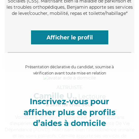
Sociales (CSS). Maitrisant bien la maladie de parkinson et
les troubles orthopédiques, Benjamin apporte ses services
de lever/coucher, mobilité, repas et toilette/habillage*
Afficher le profil
Présentation déclarative du candidat, soumise à
vérification avant toute mise en relation
ALTRUISTE
Camille U.,
Lectoure
Inscrivez-vous pour
à 5km de chez Vous
afficher plus de profils
Volontaire
, altruiste et généreuse, Camille a 20 ans
d’aides à domicile
d'expérience et possède un diplôme d'Assistante De Vie
Dépendance (ADVD). Maitrisant bien l'incontinence urinaire
et les soins palliatifs, Camille apporte ses services de