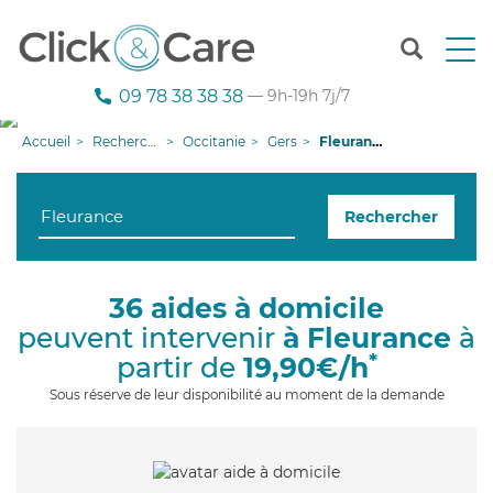
T
o
g
09 78 38 38 38
— 9h-19h 7j/7
g
l
Accueil
Recherche aide à domicile
Occitanie
Gers
Fleurance
e
n
a
Rechercher
v
i
g
a
36 aides à domicile
t
peuvent intervenir
à Fleurance
à
i
o
*
partir de
19,90€/h
n
Sous réserve de leur disponibilité au moment de la demande