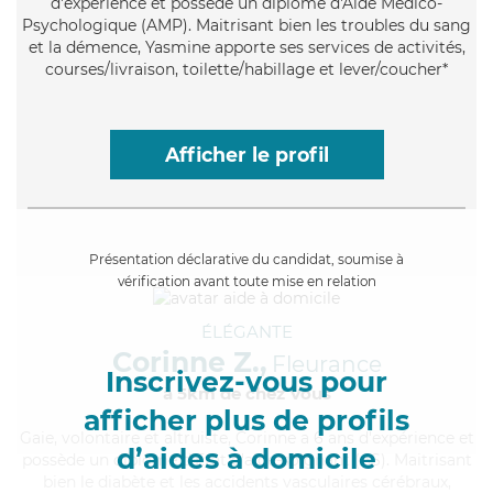
d'expérience et possède un diplôme d'Aide Médico-
Psychologique (AMP). Maitrisant bien les troubles du sang
et la démence, Yasmine apporte ses services de activités,
courses/livraison, toilette/habillage et lever/coucher*
Afficher le profil
Présentation déclarative du candidat, soumise à
vérification avant toute mise en relation
ÉLÉGANTE
Corinne Z.,
Fleurance
Inscrivez-vous pour
à 5km de chez Vous
afficher plus de profils
Gaie
, volontaire et altruiste, Corinne a 6 ans d'expérience et
d’aides à domicile
possède un diplôme d'Etat d'aide-soignant (AS). Maitrisant
bien le diabète et les accidents vasculaires cérébraux,