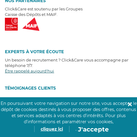
NOS PARTENAIRES
Click&Care est soutenu par les Groupes
Caisse des Dépôts et MAIF.
EXPERTS À VOTRE ÉCOUTE
Un besoin de recrutement ? Click&Care vous accompagne par
téléphone 7/7
.
Être rappelé aujourd'hui
T
É
MOIGNAGES CLIENTS
4,6
/5
En poursuivant votre navigation sur notre site, vous acceptez le
✕
Avis clients
récoltés sur
dépôt de cookies destinés à vous proposer des offres, contenus
Google
et services adaptés à vos centres d’intérêts.
Pour plus
d’informations et paramétrer vos cookies,
J'accepte
cliquez ici
.