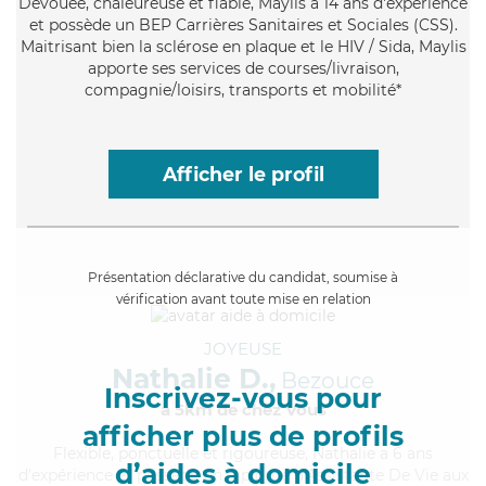
Dévouée
, chaleureuse et fiable, Maylis a 14 ans d'expérience
et possède un BEP Carrières Sanitaires et Sociales (CSS).
Maitrisant bien la sclérose en plaque et le HIV / Sida, Maylis
apporte ses services de courses/livraison,
compagnie/loisirs, transports et mobilité*
Afficher le profil
Présentation déclarative du candidat, soumise à
vérification avant toute mise en relation
JOYEUSE
Nathalie D.,
Bezouce
Inscrivez-vous pour
à 5km de chez Vous
afficher plus de profils
Flexible
, ponctuelle et rigoureuse, Nathalie a 6 ans
d’aides à domicile
d'expérience et possède un diplôme d'Assistante De Vie aux