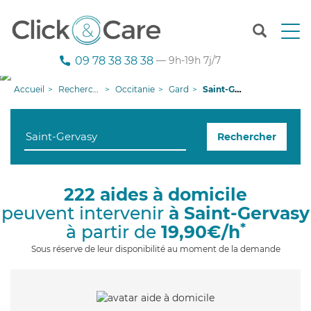
T
o
g
09 78 38 38 38
— 9h-19h 7j/7
g
l
Accueil
Recherche aide à domicile
Occitanie
Gard
Saint-Gervasy
e
n
a
Rechercher
v
i
g
a
222 aides à domicile
t
peuvent intervenir
à Saint-Gervasy
i
o
*
à partir de
19,90€/h
n
Sous réserve de leur disponibilité au moment de la demande