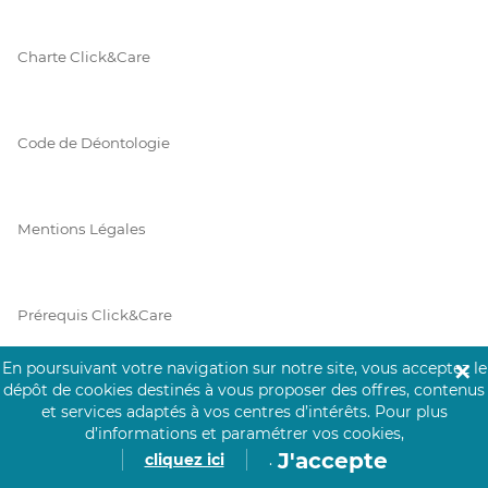
Charte Click&Care
Code de Déontologie
Mentions Légales
Prérequis Click&Care
En poursuivant votre navigation sur notre site, vous acceptez le
✕
dépôt de cookies destinés à vous proposer des offres, contenus
Protection des Données
et services adaptés à vos centres d’intérêts.
Pour plus
d’informations et paramétrer vos cookies,
J'accepte
cliquez ici
.
Vie Privée