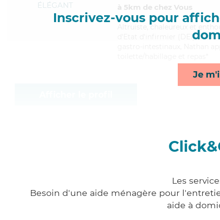
ÉLÉGANT
à 5km de chez Vous
Inscrivez-vous pour affiche
Altruiste
, chaleureux et entho
domi
d'Etat d'infirmier (DEI). Maitr
gastro-intestinaux, Nathan app
toilette/habillage et repas*
Je m'i
Afficher le profil
Click&
Les servic
Besoin d'une aide ménagère pour l'entretien
aide à domi