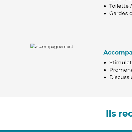
Toilette
Gardes d
Accomp
Stimulat
Promen
Discussio
Ils r