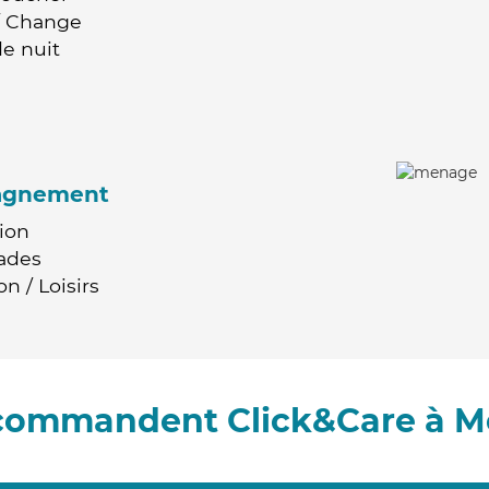
 / Change
e nuit
agnement
ion
ades
n / Loisirs
ecommandent Click&Care à 