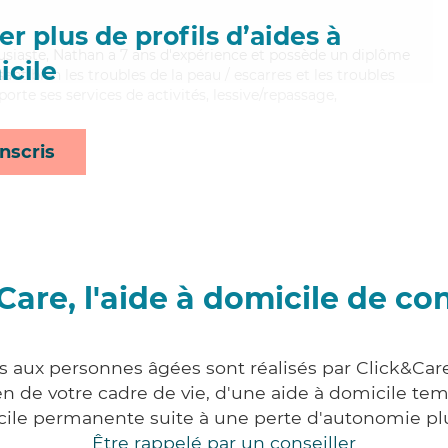
r plus de profils d’aides à
usiaste, Nathan a 7 ans d'expérience et possède un diplôme
cile
isant bien les troubles de la peau / escarres et les troubles
orte ses services de activités, lessive/repassage,
nscris
Care, l'aide à domicile de co
es aux personnes âgées sont réalisés par Click&Car
 de votre cadre de vie, d'une aide à domicile tem
cile permanente suite à une perte d'autonomie pl
Être rappelé par un conseiller